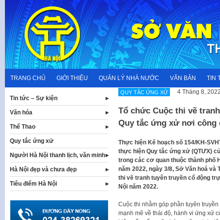
Skip
to
content
TRANG CHỦ
GIỚI THIỆU
QUẢN LÝ NHÀ NƯỚC
VĂN BẢN
TIN 
4 Tháng 8, 202
QUY TẮC ỨNG XỬ
Tin tức – Sự kiện
Tổ chức Cuộc thi vẽ tranh
Văn hóa
Quy tắc ứng xử nơi công 
Thể Thao
Quy tắc ứng xử
Thực hiện Kế hoạch số 154/KH-SVHT
thực hiện Quy tắc ứng xử (QTƯX) củ
Người Hà Nội thanh lịch, văn minh
trong các cơ quan thuộc thành phố 
năm 2022, ngày 3/8, Sở Văn hoá và 
Hà Nội đẹp và chưa đẹp
thi vẽ tranh tuyên truyền cổ động t
Tiêu điểm Hà Nội
Nội năm 2022.
Cuộc thi nhằm góp phần tuyên truyền 
mạnh mẽ về thái độ, hành vi ứng xử c