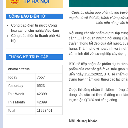
Cuộc thi nhằm góp phần tuyên truyề
CÔNG BÁO ĐIỆN TỬ
mạnh mẽ về thái độ, hành vi ứng xử c
hiện nếp sống văn h
Công báo điện tử nước Cộng
hòa xã hội chủ nghĩa Việt Nam
Nội dung các tác phẩm dự thi tập tru
Công báo điện tử thành phố Hà
cảnh… liên quan những nội dung của 
Nội
truyền thống tốt đẹp của đất nước, c
hùng, Thành phố vì hòa bình và ý nghĩ
văn minh đối với sự nghiệp xây dựng, 
THỐNG KÊ TRUY CẬP
BTC sẽ tiếp nhận tác phẩm dự thi từ 
phẩm của các tác giả ở xa, thời gian
Visitor Status
đến ngày 15/12/2022, BTC sẽ chấm điểm
Today
7557
trưng bày nhằm giới thiệu các tác phẩm
Yesterday
6523
Cuộc thi cũng nhằm tìm kiếm những tác
This Week
42399
dung sâu sắc, có tính cổ động cao, l
thực hiện QTƯX nơi công cộng.
This Month
42399
Total
11993401
Nội dung khác