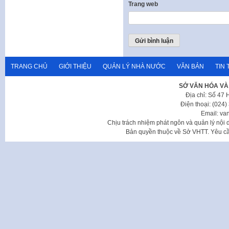
Trang web
TRANG CHỦ
GIỚI THIỆU
QUẢN LÝ NHÀ NƯỚC
VĂN BẢN
TIN 
SỞ VĂN HÓA VÀ
Địa chỉ: Số 47
Điện thoại: (024
Email: va
Chịu trách nhiệm phát ngôn và quản lý nộ
Bản quyền thuộc về Sở VHTT. Yêu cầu 