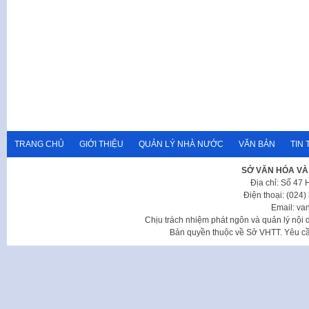
TRANG CHỦ
GIỚI THIỆU
QUẢN LÝ NHÀ NƯỚC
VĂN BẢN
TIN 
SỞ VĂN HÓA VÀ
Địa chỉ: Số 47
Điện thoại: (024
Email: va
Chịu trách nhiệm phát ngôn và quản lý nộ
Bản quyền thuộc về Sở VHTT. Yêu cầu 