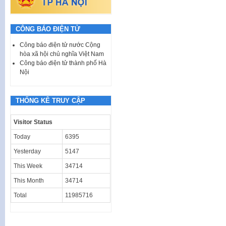
CÔNG BÁO ĐIỆN TỬ
Công báo điện tử nước Cộng
hòa xã hội chủ nghĩa Việt Nam
Công báo điện tử thành phố Hà
Nội
THỐNG KÊ TRUY CẬP
Visitor Status
Today
6395
Yesterday
5147
This Week
34714
This Month
34714
Total
11985716