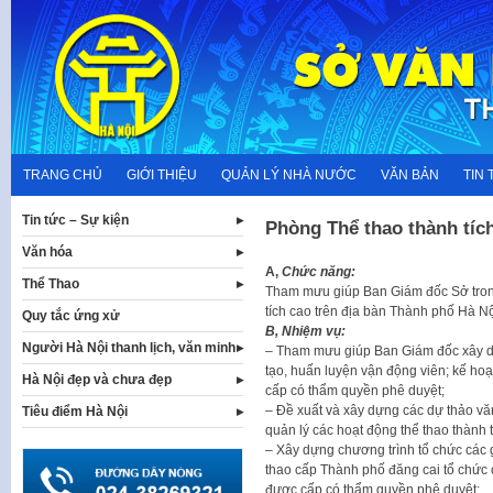
Skip
to
content
TRANG CHỦ
GIỚI THIỆU
QUẢN LÝ NHÀ NƯỚC
VĂN BẢN
TIN 
Tin tức – Sự kiện
Phòng Thể thao thành tíc
Văn hóa
A,
Chức năng:
Thể Thao
Tham mưu giúp Ban Giám đốc Sở trong
tích cao trên địa bàn Thành phố Hà Nộ
Quy tắc ứng xử
B,
Nhiệm vụ:
Người Hà Nội thanh lịch, văn minh
– Tham mưu giúp Ban Giám đốc xây dự
tạo, huấn luyện vận động viên; kế hoạ
Hà Nội đẹp và chưa đẹp
cấp có thẩm quyền phê duyệt;
– Đề xuất và xây dựng các dự thảo v
Tiêu điểm Hà Nội
quản lý các hoạt động thể thao thành 
– Xây dựng chương trình tổ chức các gi
thao cấp Thành phố đăng cai tổ chức c
được cấp có thẩm quyền phê duyệt;