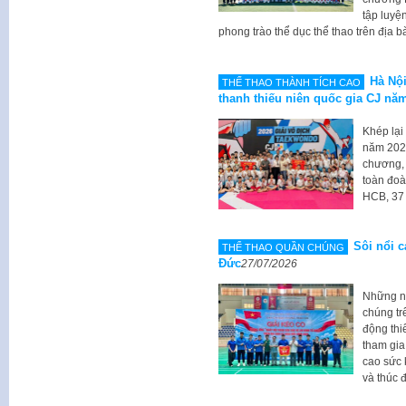
tập luyệ
phong trào thể dục thể thao trên địa 
Hà Nộ
THẾ THAO THÀNH TÍCH CAO
thanh thiếu niên quốc gia CJ nă
Khép lại
năm 2026
chương, 
toàn đoà
HCB, 37
Sôi nổi c
THỂ THAO QUẦN CHÚNG
Đức
27/07/2026
Những ng
chúng tr
động thi
tham gia
cao sức 
và thúc 