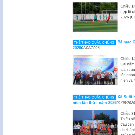
Chiều 1/
hợp tổ 
2026 (C
Bế mạc G
THỂ THAO QUẦN CHÚNG
2026
02/08/2026
Chiều 1/
Oai năm 
tuần tra
tỏa phon
niên và 
Xã Suối 
THỂ THAO QUẦN CHÚNG
niên lần thứ I năm 2026
01/08/202
Chiều 31
Thiếu ni
đầu tiên
chơi làn