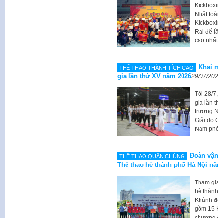
Kickboxi
Nhất toà
Kickboxi
Rai để l
cao nhất
Khai m
THẾ THAO THÀNH TÍCH CAO
gia lần thứ XV năm 2026
29/07/20
Tối 28/7
gia lần 
trường N
Giải do 
Nam phối
Đoàn vận
THỂ THAO QUẦN CHÚNG
Thể thao hè thành phố Hà Nội n
Tham gia
hè thành
Khánh để
gồm 15 
chương Đ