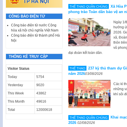
Xã Hòa P
THỂ THAO QUẦN CHÚNG
phong trào Toàn dân bảo vệ an 
CÔNG BÁO ĐIỆN TỬ
Ngày 1/8
Công báo điện tử nước Cộng
hưởng ứ
hòa xã hội chủ nghĩa Việt Nam
2026. Gi
Công báo điện tử thành phố Hà
xã, Đoàn
Nội
thôn trê
vũ phong
đại đoàn kết toàn dân.
THỐNG KÊ TRUY CẬP
237 kỳ thủ tham dự G
Visitor Status
THỂ THAO
năm 2026
03/08/2026
Today
5754
Các kì t
Yesterday
9020
những v
This Week
43862
khí sôi 
This Month
49616
Total
12000618
Khai mạc
THỂ THAO QUẦN CHÚNG
2026
02/08/2026