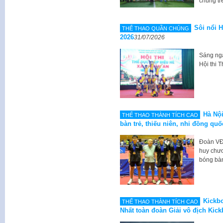
chúng tr
Sôi nổi 
THỂ THAO QUẦN CHÚNG
2026
31/07/2026
Sáng ngà
Hội thi 
Hà Nội
THẾ THAO THÀNH TÍCH CAO
bàn trẻ, thiếu niên, nhi đồng qu
Đoàn VĐV
huy chư
bóng bàn
Kickbo
THẾ THAO THÀNH TÍCH CAO
Nhất toàn đoàn Giải vô địch Kick