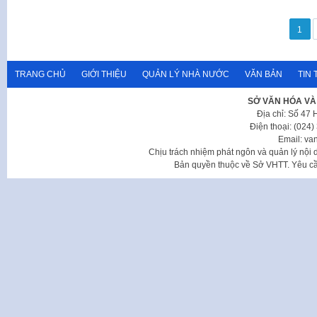
Phân
1
trang
bài
viết
TRANG CHỦ
GIỚI THIỆU
QUẢN LÝ NHÀ NƯỚC
VĂN BẢN
TIN 
SỞ VĂN HÓA VÀ
Địa chỉ: Số 47
Điện thoại: (024
Email: va
Chịu trách nhiệm phát ngôn và quản lý nộ
Bản quyền thuộc về Sở VHTT. Yêu cầu 