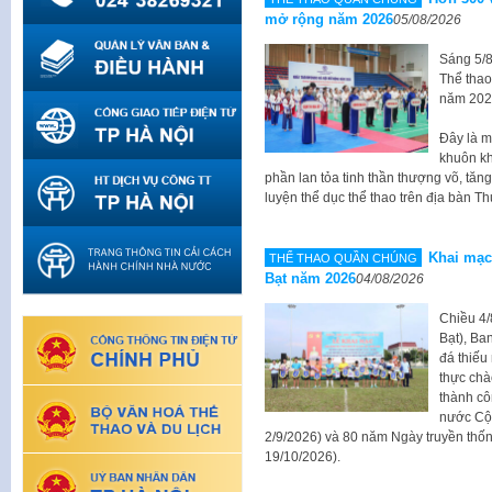
mở rộng năm 2026
05/08/2026
Sáng 5/8
Thể tha
năm 202
Đây là m
khuôn kh
phần lan tỏa tinh thần thượng võ, tăn
luyện thể dục thể thao trên địa bàn Th
Khai mạc 
THỂ THAO QUẦN CHÚNG
Bạt năm 2026
04/08/2026
Chiều 4/
Bạt), Ba
đá thiếu
thực ch
thành cô
nước Cộn
2/9/2026) và 80 năm Ngày truyền thốn
19/10/2026).