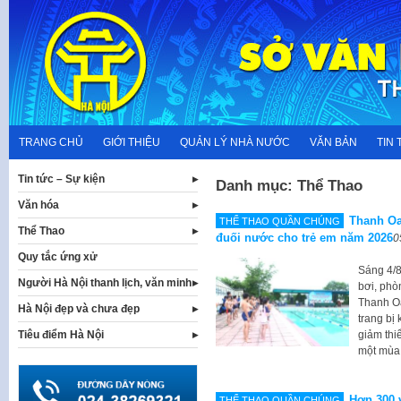
Skip
to
content
TRANG CHỦ
GIỚI THIỆU
QUẢN LÝ NHÀ NƯỚC
VĂN BẢN
TIN 
Tin tức – Sự kiện
Danh mục:
Thể Thao
Văn hóa
Thanh Oa
THỂ THAO QUẦN CHÚNG
Thể Thao
đuối nước cho trẻ em năm 2026
0
Quy tắc ứng xử
Sáng 4/8
Người Hà Nội thanh lịch, văn minh
bơi, phò
Thanh Oa
Hà Nội đẹp và chưa đẹp
trang bị
giảm thi
Tiêu điểm Hà Nội
một mùa 
Hơn 300 
THỂ THAO QUẦN CHÚNG