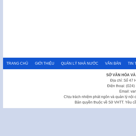
TRANG CHỦ
GIỚI THIỆU
QUẢN LÝ NHÀ NƯỚC
VĂN BẢN
TIN 
SỞ VĂN HÓA VÀ
Địa chỉ: Số 47
Điện thoại: (024
Email: va
Chịu trách nhiệm phát ngôn và quản lý nộ
Bản quyền thuộc về Sở VHTT. Yêu cầu 