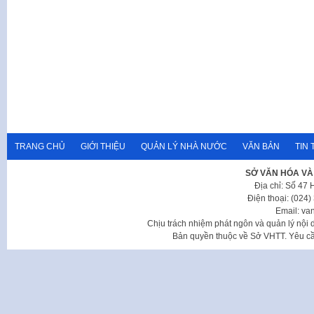
TRANG CHỦ
GIỚI THIỆU
QUẢN LÝ NHÀ NƯỚC
VĂN BẢN
TIN 
SỞ VĂN HÓA VÀ
Địa chỉ: Số 47
Điện thoại: (024
Email: va
Chịu trách nhiệm phát ngôn và quản lý nộ
Bản quyền thuộc về Sở VHTT. Yêu cầu 