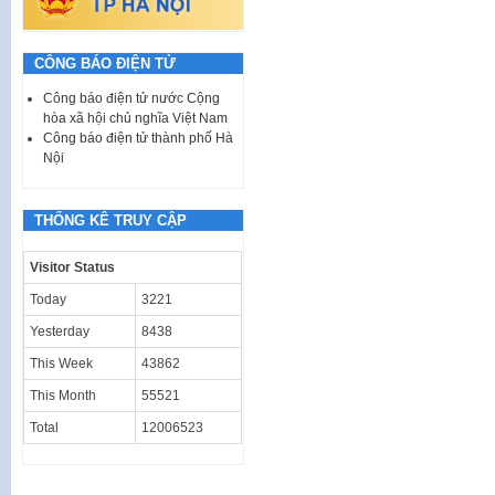
CÔNG BÁO ĐIỆN TỬ
Công báo điện tử nước Cộng
hòa xã hội chủ nghĩa Việt Nam
Công báo điện tử thành phố Hà
Nội
THỐNG KÊ TRUY CẬP
Visitor Status
Today
3221
Yesterday
8438
This Week
43862
This Month
55521
Total
12006523