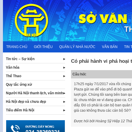
Skip
to
content
TRANG CHỦ
GIỚI THIỆU
QUẢN LÝ NHÀ NƯỚC
VĂN BẢN
TIN 
Tin tức – Sự kiện
Có phải hành vi phá hoại
Văn hóa
Câu hỏi:
Thể Thao
17h25 ngày 7/1/2017 vừa rồi chúng t
Quy tắc ứng xử
Plaza gửi xe để vào phố đi bộ quan
Người Hà Nội thanh lịch, văn minh
lượt gửi. Chúng tôi sang bên ban q
là: chưa nhận xe vì đang giao ca. C
Hà Nội đẹp và chưa đẹp
đấy. Đó có phải là cán bộ ban quản l
Tiêu điểm Hà Nội
giá cao không thưa các cán bộ Sở?
Được hỏi bởi Hoàng Sỹ Hiệp
12 Thá