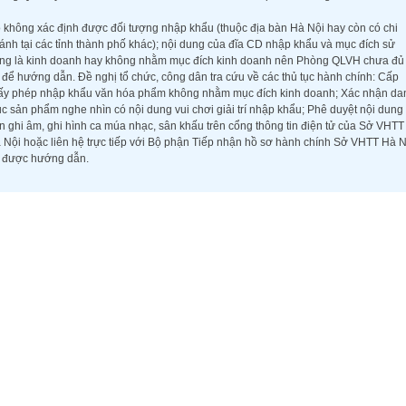
 không xác định được đối tượng nhập khẩu (thuộc địa bàn Hà Nội hay còn có chi
ánh tại các tỉnh thành phố khác); nội dung của đĩa CD nhập khẩu và mục đích sử
ng là kinh doanh hay không nhằm mục đích kinh doanh nên Phòng QLVH chưa đủ
 để hướng dẫn. Đề nghị tổ chức, công dân tra cứu về các thủ tục hành chính: Cấp
ấy phép nhập khẩu văn hóa phẩm không nhằm mục đích kinh doanh; Xác nhận da
c sản phẩm nghe nhìn có nội dung vui chơi giải trí nhập khẩu; Phê duyệt nội dung
n ghi âm, ghi hình ca múa nhạc, sân khấu trên cổng thông tin điện tử của Sở VHTT
 Nội hoặc liên hệ trực tiếp với Bộ phận Tiếp nhận hồ sơ hành chính Sở VHTT Hà N
 được hướng dẫn.