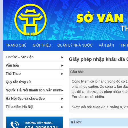
Skip
to
content
TRANG CHỦ
GIỚI THIỆU
QUẢN LÝ NHÀ NƯỚC
VĂN BẢN
TIN 
Tin tức – Sự kiện
Giấy phép nhập khẩu đĩa
Văn hóa
Câu hỏi:
Thể Thao
Công ty em có lô hàng trong đó có 1
Quy tắc ứng xử
phẩm hộp carton. Do công ty lần đầu
Người Hà Nội thanh lịch, văn minh
tục để xin được giấy phép nhập kh
Em cảm ơn rất nhiều.
Hà Nội đẹp và chưa đẹp
Tiêu điểm Hà Nội
Được hỏi bởi Minh An
1 Tháng 8, 2
Trả lời: