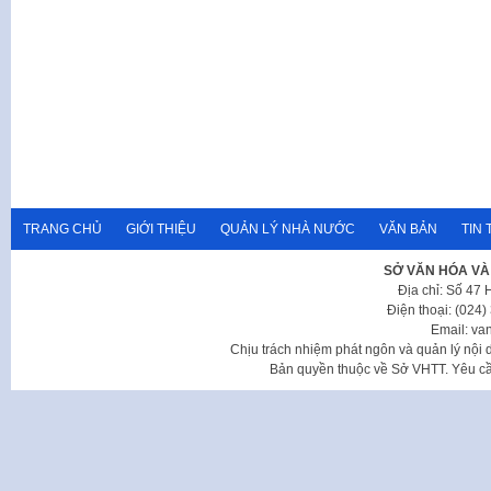
TRANG CHỦ
GIỚI THIỆU
QUẢN LÝ NHÀ NƯỚC
VĂN BẢN
TIN 
SỞ VĂN HÓA VÀ
Địa chỉ: Số 47
Điện thoại: (024
Email: va
Chịu trách nhiệm phát ngôn và quản lý nộ
Bản quyền thuộc về Sở VHTT. Yêu cầu 