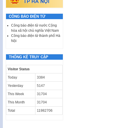
CÔNG BÁO ĐIỆN TỬ
Công báo điện tử nước Cộng
hòa xã hội chủ nghĩa Việt Nam
Công báo điện tử thành phố Hà
Nội
THỐNG KÊ TRUY CẬP
Visitor Status
Today
3384
Yesterday
5147
This Week
31704
This Month
31704
Total
11982706