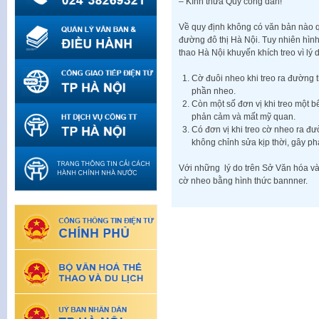
– Kính thưa Quý công dân!
Về quy định không có văn bản nào q
đường đô thị Hà Nội. Tuy nhiên hì
thao Hà Nội khuyến khích treo vì lý 
Cờ đuôi nheo khi treo ra đường 
phần nheo.
Còn một số đơn vị khi treo một b
phản cảm và mất mỹ quan.
Có đơn vị khi treo cờ nheo ra đ
không chỉnh sửa kịp thời, gây p
Với những lý do trên Sở Văn hóa và
cờ nheo bằng hình thức bannner.