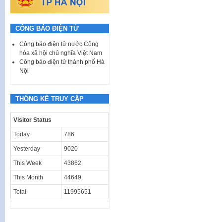
CÔNG BÁO ĐIỆN TỬ
Công báo điện tử nước Cộng
hòa xã hội chủ nghĩa Việt Nam
Công báo điện tử thành phố Hà
Nội
THỐNG KÊ TRUY CẬP
Visitor Status
Today
786
Yesterday
9020
This Week
43862
This Month
44649
Total
11995651