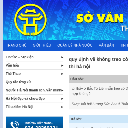
Skip
to
content
TRANG CHỦ
GIỚI THIỆU
QUẢN LÝ NHÀ NƯỚC
VĂN BẢN
TIN 
Tin tức – Sự kiện
quy định về không treo c
Văn hóa
thi hà nội
Thể Thao
Câu hỏi:
Quy tắc ứng xử
tôi thấy ở Bắc Từ Liêm vẫn treo cờ
Người Hà Nội thanh lịch, văn minh
hợp không?
Hà Nội đẹp và chưa đẹp
Được hỏi bởi Lương Đức Anh
5 Thá
Tiêu điểm Hà Nội
Trả lời: