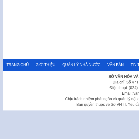
TRANG CHỦ
GIỚI THIỆU
QUẢN LÝ NHÀ NƯỚC
VĂN BẢN
TIN 
SỞ VĂN HÓA VÀ
Địa chỉ: Số 47
Điện thoại: (024
Email: va
Chịu trách nhiệm phát ngôn và quản lý nộ
Bản quyền thuộc về Sở VHTT. Yêu cầu 