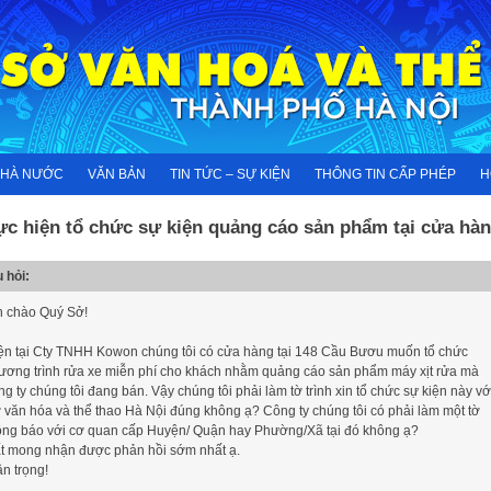
NHÀ NƯỚC
VĂN BẢN
TIN TỨC – SỰ KIỆN
THÔNG TIN CẤP PHÉP
H
ực hiện tổ chức sự kiện quảng cáo sản phẩm tại cửa hà
 hỏi:
n chào Quý Sở!
ện tại Cty TNHH Kowon chúng tôi có cửa hàng tại 148 Cầu Bươu muốn tổ chức
ương trình rửa xe miễn phí cho khách nhằm quảng cáo sản phẩm máy xịt rửa mà
ng ty chúng tôi đang bán. Vậy chúng tôi phải làm tờ trình xin tổ chức sự kiện này vớ
 văn hóa và thể thao Hà Nội đúng không ạ? Công ty chúng tôi có phải làm một tờ
ông báo với cơ quan cấp Huyện/ Quận hay Phường/Xã tại đó không ạ?
t mong nhận được phản hồi sớm nhất ạ.
ân trọng!