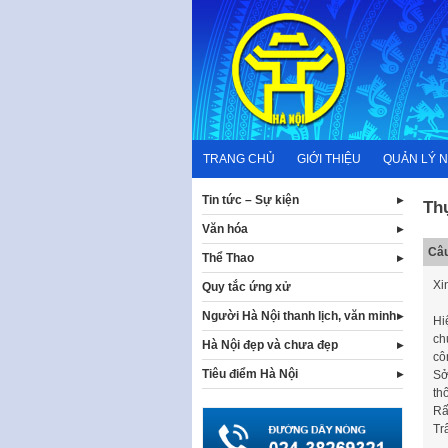
Skip
to
content
TRANG CHỦ
GIỚI THIỆU
QUẢN LÝ 
Tin tức – Sự kiện
Th
Văn hóa
Câu
Thể Thao
Xi
Quy tắc ứng xử
Người Hà Nội thanh lịch, văn minh
Hi
ch
Hà Nội đẹp và chưa đẹp
cô
Tiêu điểm Hà Nội
Sở
th
Rấ
Tr