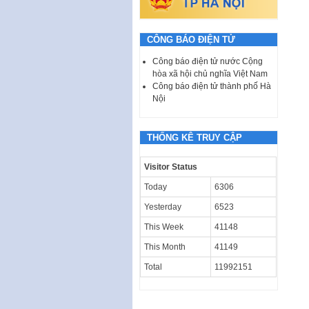
CÔNG BÁO ĐIỆN TỬ
Công báo điện tử nước Cộng
hòa xã hội chủ nghĩa Việt Nam
Công báo điện tử thành phố Hà
Nội
THỐNG KÊ TRUY CẬP
Visitor Status
Today
6306
Yesterday
6523
This Week
41148
This Month
41149
Total
11992151