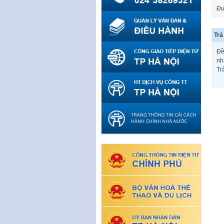
Đư
Trả 
Đề
nh
Tr