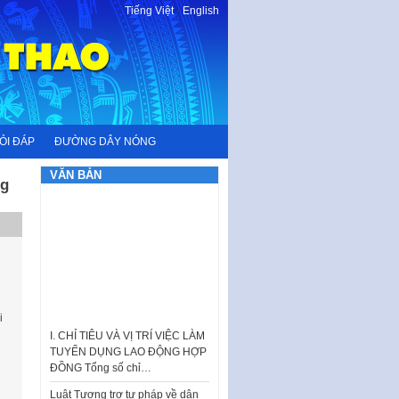
Tiếng Việt
-
English
ỎI ĐÁP
ĐƯỜNG DÂY NÓNG
VĂN BẢN
ng
i
I. CHỈ TIÊU VÀ VỊ TRÍ VIỆC LÀM
TUYỂN DỤNG LAO ĐỘNG HỢP
ĐỒNG Tổng số chỉ…
Luật Tương trợ tư pháp về dân
sự và Kế hoạch số 187KH-