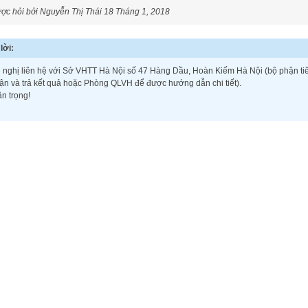
ợc hỏi bởi Nguyễn Thị Thái
18 Tháng 1, 2018
lời:
 nghị liên hệ với Sở VHTT Hà Nội số 47 Hàng Dầu, Hoàn Kiếm Hà Nội (bộ phận ti
ận và trả kết quả hoặc Phòng QLVH để được hướng dẫn chi tiết).
ân trọng!