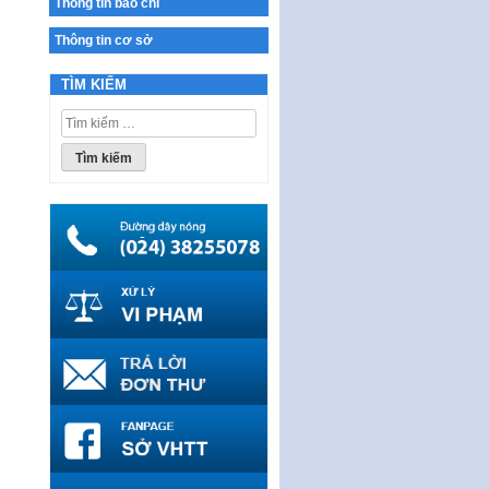
Thông tin báo chí
Ban hành Chương trình hành
động của Chính phủ thực hiện
Thông tin cơ sở
Nghị quyết số 02-NQ/TW ngày
17…
TÌM KIẾM
THÔNG BÁO Tuyển dụng lao
Tìm
động hợp đồng theo Nghị định
kiếm
số 111/2022/NĐ-CP ngày
cho:
30/12/2022 của Chính…
Sửa đổi, bổ sung một số điều
của Thông tư số 320/2016/TT-
BTC của Bộ trưởng Bộ Tài…
Quy định về quản lý website
thương mại điện tử
Nghị quyết quy định điều kiện,
thủ tục tặng, thu hồi danh hiệu
"Công dân danh dự…
Nghị quyết quy định một số
chính sách thúc đẩy nghiên cứu
khoa học, phát triển công…
Nghị quyết công bố Nghị quyết
quy phạm pháp luật của HĐND