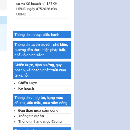
UBND ngày 0752026 của
UBND…
Ban hành Danh mục vị trí khai
thác quảng cáo trên địa bàn
thành phố Hà Nội
êp
Thông tin chỉ đạo điều hành
Kế hoạch Tổ chức Cuộc thi
chính luận về bảo vệ nền tảng tư
Thông tin tuyên truyền, phổ biến,
tưởng của Đảng…
hướng dẫn thực hiện pháp luật,
chế độ chính sách
Công bố công khai dự toán kinh
phí xây dựng pháp luật, hoàn
Chiến lược, định hướng, quy
thiện thể chế, chính…
hoạch, kế hoạch phát triển kinh
tế xã hội
Quy định về nghiên cứu, ứng
dụng khoa học, công nghệ, đổi
Chiến lược
mới sáng tạo và chuyển…
Kế hoạch
Quy định chi tiết và hướng dẫn
Thông tin về dự án, hạng mục
thi hành một số điều của Luật Lý
đầu tư, đấu thầu, mua sắm công
lịch tư…
Đấu thầu mua sắm công
Sửa đổi, bổ sung một số nội
Thông tin dự án
dung tại Nghị quyết số 30/NQ-
Thông tin hạng mục đầu tư
CP ngày 24 tháng 02…