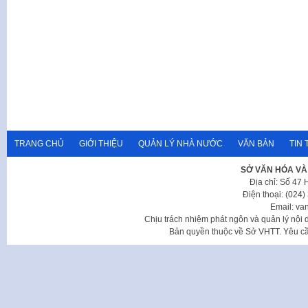
TRANG CHỦ
GIỚI THIỆU
QUẢN LÝ NHÀ NƯỚC
VĂN BẢN
TIN 
SỞ VĂN HÓA VÀ
Địa chỉ: Số 47
Điện thoại: (024
Email: va
Chịu trách nhiệm phát ngôn và quản lý nộ
Bản quyền thuộc về Sở VHTT. Yêu cầu 