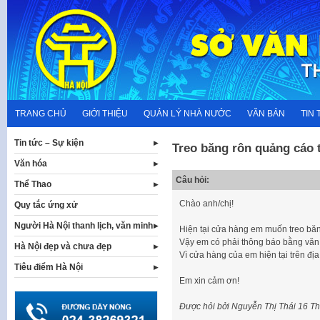
Skip
to
content
TRANG CHỦ
GIỚI THIỆU
QUẢN LÝ NHÀ NƯỚC
VĂN BẢN
TIN 
Tin tức – Sự kiện
Treo băng rôn quảng cáo 
Văn hóa
Câu hỏi:
Thể Thao
Chào anh/chị!
Quy tắc ứng xử
Người Hà Nội thanh lịch, văn minh
Hiện tại cửa hàng em muốn treo băn
Vậy em có phải thông báo bằng văn
Hà Nội đẹp và chưa đẹp
Vì cửa hàng của em hiện tại trên đị
Tiêu điểm Hà Nội
Em xin cảm ơn!
Được hỏi bởi Nguyễn Thị Thái
16 Th