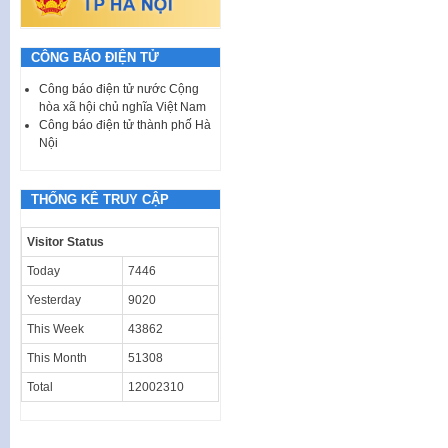
CÔNG BÁO ĐIỆN TỬ
Công báo điện tử nước Cộng
hòa xã hội chủ nghĩa Việt Nam
Công báo điện tử thành phố Hà
Nội
THỐNG KÊ TRUY CẬP
Visitor Status
Today
7446
Yesterday
9020
This Week
43862
This Month
51308
Total
12002310