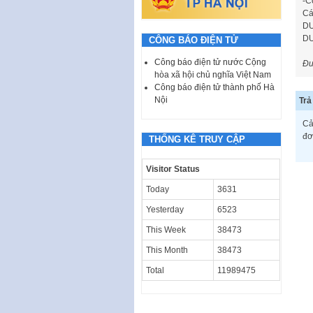
-C
Cá
DƯ
DƯ
CÔNG BÁO ĐIỆN TỬ
Công báo điện tử nước Cộng
Đư
hòa xã hội chủ nghĩa Việt Nam
Công báo điện tử thành phố Hà
Nội
Trả 
Cả
đơ
THỐNG KÊ TRUY CẬP
Visitor Status
Today
3631
Yesterday
6523
This Week
38473
This Month
38473
Total
11989475