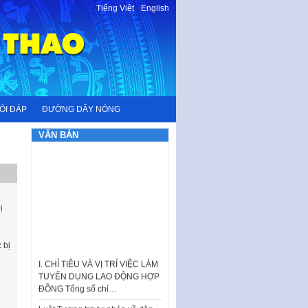
Tiếng Việt
-
English
ỎI ĐÁP
ĐƯỜNG DÂY NÓNG
VĂN BẢN
ị
 bị
I. CHỈ TIÊU VÀ VỊ TRÍ VIỆC LÀM
TUYỂN DỤNG LAO ĐỘNG HỢP
ĐỒNG Tổng số chỉ…
Luật Tương trợ tư pháp về dân