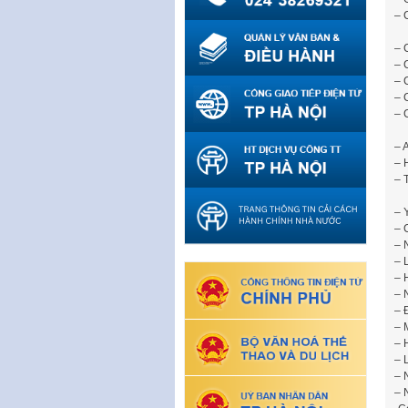
– 
– 
– 
– 
– 
– 
– 
– 
– 
– 
– 
– 
– 
– 
– 
– 
– 
– 
– 
– 
– 