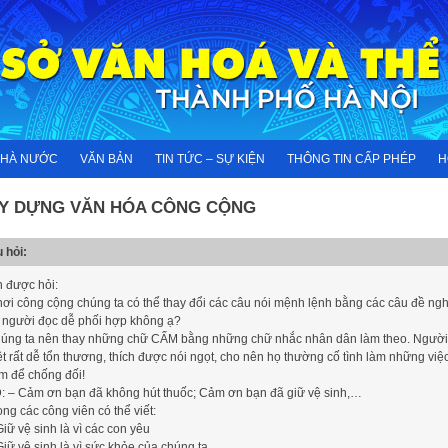
NHÀ NƯỚC
VĂN BẢN
TIN TỨC – SỰ KIỆN
THÔNG TIN CẤP PHÉP
H
Y DỰNG VĂN HÓA CÔNG CỘNG
 hỏi:
n được hỏi:
nơi công cộng chúng ta có thể thay đổi các câu nói mệnh lệnh bằng các câu đề ngh
 người đọc dễ phối hợp không ạ?
úng ta nên thay những chữ CẤM bằng những chữ nhắc nhân dân làm theo. Người
ệt rất dễ tổn thương, thích được nói ngọt, cho nên họ thường cố tình làm những việc
m để chống đối!
: – Cảm ơn bạn đã không hút thuốc; Cảm ơn bạn đã giữ vệ sinh,…
ong các công viên có thể viết:
Giữ vệ sinh là vì các con yêu
Giữ vệ sinh là vì sức khỏe của chúng ta