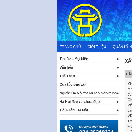
Skip
to
content
TRANG CHỦ
GIỚI THIỆU
QUẢN LÝ 
Tin tức – Sự kiện
XÂ
Văn hóa
Câu
Thể Thao
Xi
Quy tắc ứng xử
ở 
Người Hà Nội thanh lịch, văn minh
để
Ch
Hà Nội đẹp và chưa đẹp
Vi
Tiêu điểm Hà Nội
cấ
VD
Tr
– 
– 