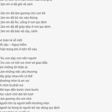
Cảm ơn vì đã giữ vệ sinh
Cảm ơn đã làm gương cho con trẻ
Cảm ơn đã bỏ rác vào thùng
Cảm ơn đã Ăn, uống ở nơi qui định
Cảm ơn đã để giày dép ở nơi qui định.
Cảm ơn đã bảo vệ cây, cảnh
An toàn là số một
Hồ sâu – Nguy hiểm
Thận trọng khi ở bên hồ sâu
Yêu con dạy con nên người
Cho con cơ hội vui chơi và giao tiếp
Nói những lời thân ái
Làm những việc yêu thương
Hãy giúp nhau khi có thể
Nhường nhịn là an vui
Đi chơi là phải vui
Mời bạn đến trước chơi trước
Học cách chờ đợi tới lượt
Làm gương cho em nhỏ
Người lớn là người biết nhường nhịn
Người tự trọng là người bỏ rác đúng qui định