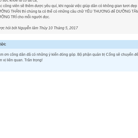
ó sức khỏe là có tất cả,
c công viên sẽ thêm được yêu quí, khi ngoài việc giúp dân có không gian tươi đẹp
ỠNG THÂN thì chúng ta có thể có những câu chữ YÊU THƯƠNG để DƯỠNG TÂ
ỠNG TRÍ cho mỗi người đọc.
ợc hỏi bởi Nguyễn lâm Thúy
10 Tháng 5, 2017
lời:
m ơn công dân đã có những ý kiến đóng góp. Bộ phận quản trị Cổng sẽ chuyển đ
n vị liên quan. Trân trọng!