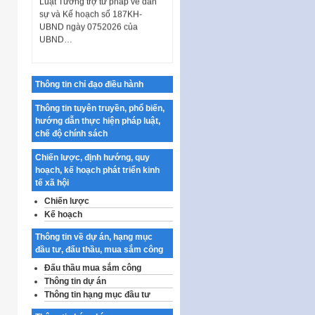
sự và Kế hoạch số 187KH-
UBND ngày 0752026 của
UBND…
Ban hành Danh mục vị trí khai
thác quảng cáo trên địa bàn
thành phố Hà Nội
Thông tin chỉ đạo điều hành
Kế hoạch Tổ chức Cuộc thi
Thông tin tuyên truyền, phổ biến,
chính luận về bảo vệ nền tảng tư
hướng dẫn thực hiện pháp luật,
tưởng của Đảng…
chế độ chính sách
Công bố công khai dự toán kinh
phí xây dựng pháp luật, hoàn
Chiến lược, định hướng, quy
thiện thể chế, chính…
hoạch, kế hoạch phát triển kinh
tế xã hội
Quy định về nghiên cứu, ứng
Chiến lược
dụng khoa học, công nghệ, đổi
Kế hoạch
mới sáng tạo và chuyển…
Quy định chi tiết và hướng dẫn
Thông tin về dự án, hạng mục
thi hành một số điều của Luật Lý
đầu tư, đấu thầu, mua sắm công
lịch tư…
Đấu thầu mua sắm công
Thông tin dự án
Sửa đổi, bổ sung một số nội
Thông tin hạng mục đầu tư
dung tại Nghị quyết số 30/NQ-
CP ngày 24 tháng 02…