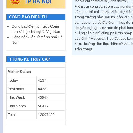
thể và chi tiết thiết kế, kích thước,…)
+ Khi gửi công văn gồm các nội dung
bản thiết kế chi tiết địa điểm dự ki
CÔNG BÁO ĐIỆN TỬ
Trong trường này, sau khi nộp văn
bản cấp phép về địa điểm. Tiếp đó, 
Công báo điện tử nước Cộng
chuyên nghiệp, các bạn đó phải làm 
hòa xã hội chủ nghĩa Việt Nam
quảng cáo gì thì cũng phải xin phép
Công báo điện tử thành phố Hà
quy định “Một cửa”. Tiếp đó, các b
Nội
được hướng dẫn thực hiện về viêc b
Trân trọng!
THỐNG KÊ TRUY CẬP
Visitor Status
Today
4137
Yesterday
8438
This Week
43862
This Month
56437
Total
12007439