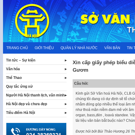
Skip
to
content
TRANG CHỦ
GIỚI THIỆU
QUẢN LÝ NHÀ NƯỚC
VĂN BẢN
TIN 
Tin tức – Sự kiện
Xin cấp giấy phép biểu di
Văn hóa
Gươm
Thể Thao
Câu hỏi:
Quy tắc ứng xử
Kính gửi Sở Văn hoá Hà Nội, CLB Gl
Người Hà Nội thanh lịch, văn minh
chúng tôi đang có dự định sẽ tổ ch
Hà Nội đẹp và chưa đẹp
nhằm đóng góp nhiều thể loại âm n
như thoả mãn niềm đam mê với âm n
Tiêu điểm Hà Nội
organ, bass,đèn , loavà standee. Vậ
tài liệu văn bản bắt buộc nào? Chú
Được hỏi bởi Bùi Thảo Hương
26 Th