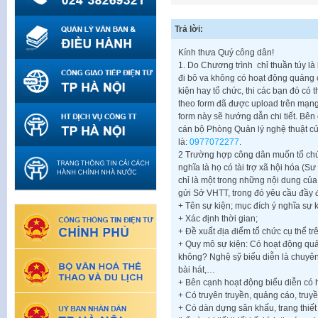
Trả lời:
Kính thưa Quý công dân!
1. Do Chương trình chỉ thuần túy là
đi bô va không có hoạt động quảng 
kiện hay tổ chức, thi các bạn đó có 
theo form đã được upload trên mạn
form này sẽ hướng dẫn chi tiết. Bên 
cán bộ Phòng Quản lý nghệ thuật c
là:
0977072277
.
2 Trường hợp công dân muốn tổ chức
nghĩa là họ có tài trợ xã hội hóa (S
chỉ là một trong những nội dung của
gửi Sở VHTT, trong đó yêu cầu đầy 
+ Tên sự kiện; mục đích ý nghĩa sự 
+ Xác định thời gian;
+ Đề xuất địa điểm tổ chức cụ thể tr
+ Quy mô sự kiện: Có hoạt động quả
không? Nghệ sỹ biểu diễn là chuyê
bài hát,…
+ Bên cạnh hoạt động biểu diễn có 
+ Có truyên truyền, quảng cáo, truy
+ Có dàn dựng sân khấu, trang thiết 