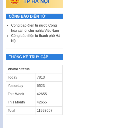
CÔNG BÁO ĐIỆN TỬ
Công báo điện tử nước Cộng
hòa xã hội chủ nghĩa Việt Nam
Công báo điện tử thành phố Hà
Nội
THỐNG KÊ TRUY CẬP
Visitor Status
Today
7813
Yesterday
6523
This Week
42655
This Month
42655
Total
11993657