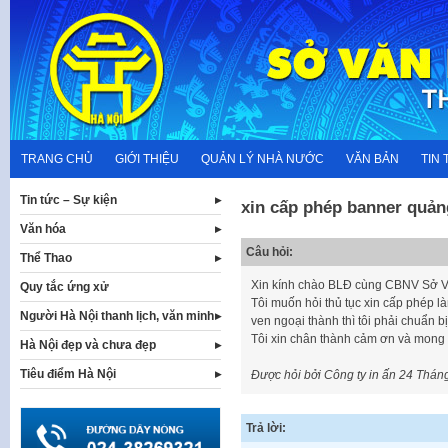
Skip
to
content
TRANG CHỦ
GIỚI THIỆU
QUẢN LÝ NHÀ NƯỚC
VĂN BẢN
TIN 
Tin tức – Sự kiện
xin cấp phép banner quản
Văn hóa
Câu hỏi:
Thể Thao
Xin kính chào BLĐ cùng CBNV Sở V
Quy tắc ứng xử
Tôi muốn hỏi thủ tục xin cấp phép l
Người Hà Nội thanh lịch, văn minh
ven ngoại thành thì tôi phải chuẩn bị
Tôi xin chân thành cảm ơn và mong
Hà Nội đẹp và chưa đẹp
Tiêu điểm Hà Nội
Được hỏi bởi Công ty in ấn
24 Tháng
Trả lời: