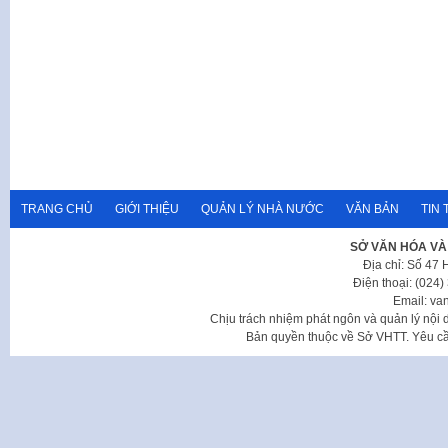
TRANG CHỦ
GIỚI THIỆU
QUẢN LÝ NHÀ NƯỚC
VĂN BẢN
TIN 
SỞ VĂN HÓA VÀ
Địa chỉ: Số 47
Điện thoại: (024
Email: va
Chịu trách nhiệm phát ngôn và quản lý nộ
Bản quyền thuộc về Sở VHTT. Yêu cầu 