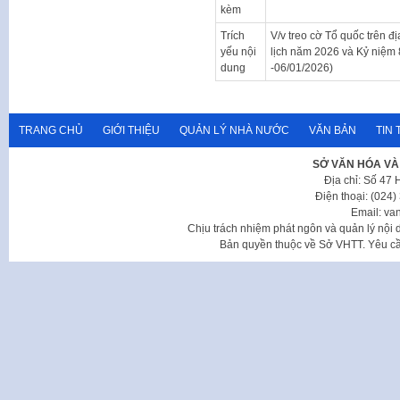
kèm
Trích
V/v treo cờ Tổ quốc trên
yếu nội
lịch năm 2026 và Kỷ niệm
dung
-06/01/2026)
TRANG CHỦ
GIỚI THIỆU
QUẢN LÝ NHÀ NƯỚC
VĂN BẢN
TIN 
SỞ VĂN HÓA VÀ
Địa chỉ: Số 47
Điện thoại: (024
Email: va
Chịu trách nhiệm phát ngôn và quản lý nộ
Bản quyền thuộc về Sở VHTT. Yêu cầu 