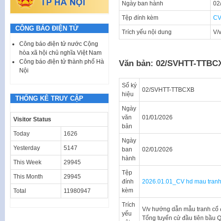
Ngày ban hành
02
Tệp đính kèm
CV
CÔNG BÁO ĐIỆN TỬ
Trích yếu nội dung
V/
Công báo điện tử nước Cộng
hòa xã hội chủ nghĩa Việt Nam
Công báo điện tử thành phố Hà
Văn bản: 02/SVHTT-TTBC
Nội
Số ký
02/SVHTT-TTBCXB
hiệu
THỐNG KÊ TRUY CẬP
Ngày
văn
01/01/2026
Visitor Status
bản
Today
1626
Ngày
Yesterday
5147
ban
02/01/2026
hành
This Week
29945
Tệp
This Month
29945
đính
2026.01.01_CV hd mau tran
kèm
Total
11980947
Trích
V/v hướng dẫn mẫu tranh cổ 
yếu
Tổng tuyển cử đầu tiên bầu Q