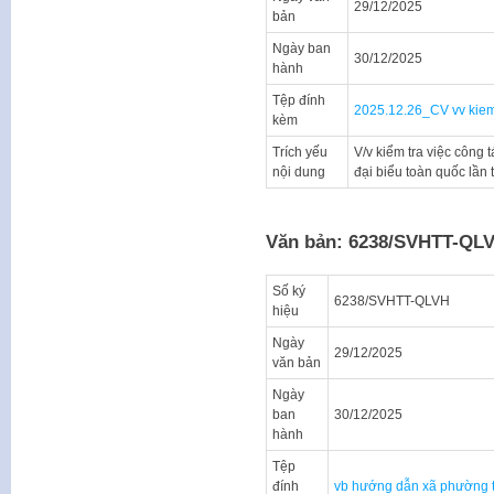
29/12/2025
bản
Ngày ban
30/12/2025
hành
Tệp đính
2025.12.26_CV vv kie
kèm
Trích yếu
V/v kiểm tra việc công 
nội dung
đại biểu toàn quốc lần
Văn bản: 6238/SVHTT-QL
Số ký
6238/SVHTT-QLVH
hiệu
Ngày
29/12/2025
văn bản
Ngày
ban
30/12/2025
hành
Tệp
đính
vb hướng dẫn xã phường t