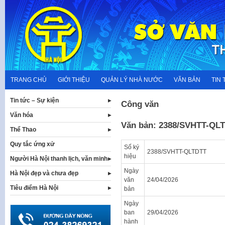
Skip
to
content
TRANG CHỦ
GIỚI THIỆU
QUẢN LÝ NHÀ NƯỚC
VĂN BẢN
TIN 
Tin tức – Sự kiện
Công văn
Văn hóa
Văn bản: 2388/SVHTT-QL
Thể Thao
Quy tắc ứng xử
Số ký
2388/SVHTT-QLTDTT
hiệu
Người Hà Nội thanh lịch, văn minh
Ngày
Hà Nội đẹp và chưa đẹp
văn
24/04/2026
Tiêu điểm Hà Nội
bản
Ngày
ban
29/04/2026
hành