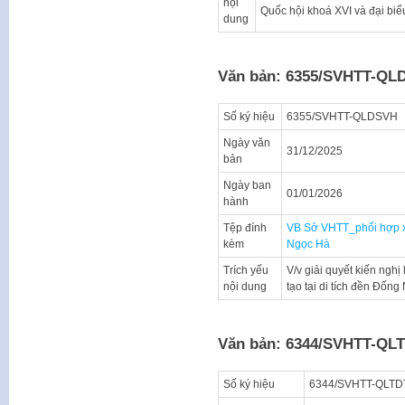
nội
Quốc hội khoá XVI và đại bi
dung
Văn bản: 6355/SVHTT-QL
Số ký hiệu
6355/SVHTT-QLDSVH
Ngày văn
31/12/2025
bản
Ngày ban
01/01/2026
hành
Tệp đính
VB Sở VHTT_phối hợp xem 
kèm
Ngọc Hà
Trích yếu
V/v giải quyết kiến nghị 
nội dung
tạo tại di tích đền Đố
Văn bản: 6344/SVHTT-QL
Số ký hiệu
6344/SVHTT-QLTD