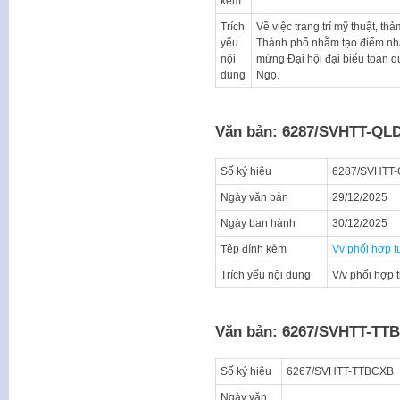
kèm
Trích
Về việc trang trí mỹ thuật, t
yếu
Thành phố nhằm tạo điểm nhấ
nội
mừng Đại hội đại biểu toàn q
dung
Ngọ.
Văn bản: 6287/SVHTT-QL
Số ký hiệu
6287/SVHTT
Ngày văn bản
29/12/2025
Ngày ban hành
30/12/2025
Tệp đính kèm
Vv phối hợp t
Trích yếu nội dung
V/v phối hợp t
Văn bản: 6267/SVHTT-TT
Số ký hiệu
6267/SVHTT-TTBCXB
Ngày văn