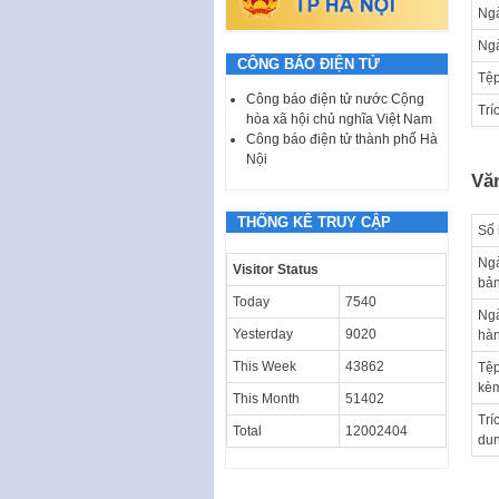
Ngà
Ng
CÔNG BÁO ĐIỆN TỬ
Tệp
Công báo điện tử nước Cộng
Trí
hòa xã hội chủ nghĩa Việt Nam
Công báo điện tử thành phố Hà
Nội
Vă
THỐNG KÊ TRUY CẬP
Số 
Ng
Visitor Status
bả
Today
7540
Ng
Yesterday
9020
hà
This Week
43862
Tệp
kè
This Month
51402
Trí
Total
12002404
du