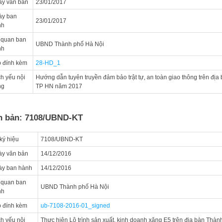
y văn bản
23/01/2017
ày ban
23/01/2017
nh
 quan ban
UBND Thành phố Hà Nội
nh
 đính kèm
28-HD_1
ch yếu nội
Hướng dẫn tuyên truyền đảm bảo trật tự, an toàn giao thông trên địa
ng
TP HN năm 2017
n bản: 7108/UBND-KT
ký hiệu
7108/UBND-KT
y văn bản
14/12/2016
ày ban hành
14/12/2016
 quan ban
UBND Thành phố Hà Nội
nh
 đính kèm
ub-7108-2016-01_signed
ch yếu nội
Thực hiện Lộ trình sản xuất, kinh doanh xăng E5 trên địa bàn Thàn