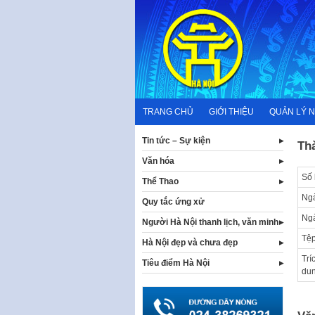
Skip
to
content
TRANG CHỦ
GIỚI THIỆU
QUẢN LÝ 
Tin tức – Sự kiện
Th
Văn hóa
Số 
Thể Thao
Ngà
Quy tắc ứng xử
Ng
Người Hà Nội thanh lịch, văn minh
Tệp
Hà Nội đẹp và chưa đẹp
Trí
Tiêu điểm Hà Nội
du