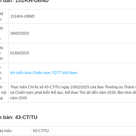
n bản: 151/KH-UBND
ký
151/KH-UBND
u
ày
n
28/05/2025
n
ày
n
01/06/2025
nh
p
h
KH triển khai Chiến lược TDTT Việt Nam
m
ch
Thực hiện Chỉ thị số 43-CT/TU ngày 10/02/2025 của Ban Thường vụ Thành 
 nội
và Chiến lược phát triển thể dục, thể thao Thủ đô đến năm 2030, tầm nhìn đ
ng
năm 2045
n bản: 43-CT/TU
ký hiệu
43-CT/TU