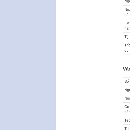
Ngà
Ng
hà
Cơ
hà
Tệp
Trí
du
Vă
Số 
Ngà
Ng
Cơ
hà
Tệp
Trí