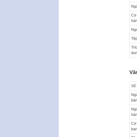
Ng
Cơ
hà
Ngư
Tệp
Trí
du
Vă
Số 
Ng
bả
Ng
hà
Cơ
ba