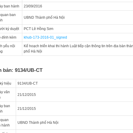
ày ban hành
23/09/2016
 quan ban
UBND Thành phố Hà Nội
nh
ời ký duyệt
PCT Lê Hồng Sơn
 đính kèm
khub-173-2016-01_signed
ch yếu nội
Kế hoạch triển khai thi hành Luật tiếp cận thông tin trên địa bàn thà
ng
phố Hà Nội
n bản: 9134/UB-CT
ký hiệu
9134/UB-CT
ày văn
21/12/2015
n
ày ban
21/12/2015
nh
 quan
UBND Thành phố Hà Nội
n hành