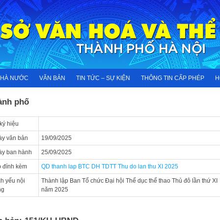
NHÀ NƯỚC
VĂN BẢN
TIN TỨC – SỰ KIỆN
THÔNG TIN CẤP PHÉP
H
ành phố
ký hiệu
y văn bản
19/09/2025
ày ban hành
25/09/2025
 đính kèm
QD thanh lap BTC DH TDTT Thu do lan thu XI 2025
ch yếu nội
Thành lập Ban Tổ chức Đại hội Thể dục thể thao Thủ đô lần thứ XI
ng
năm 2025