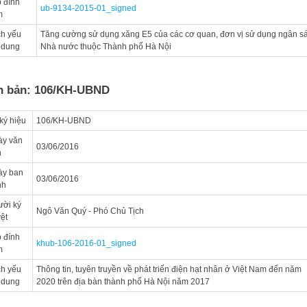
 đính
ub-9134-2015-01_signed
m
ch yếu
Tăng cường sử dụng xăng E5 của các cơ quan, đơn vị sử dụng ngân s
 dung
Nhà nước thuộc Thành phố Hà Nội
n bản: 106/KH-UBND
ký hiệu
106/KH-UBND
ày văn
03/06/2016
n
ày ban
03/06/2016
nh
ời ký
Ngô Văn Quý - Phó Chủ Tịch
ệt
 đính
khub-106-2016-01_signed
m
ch yếu
Thông tin, tuyên truyền về phát triển điện hạt nhân ở Việt Nam đến năm
 dung
2020 trên địa bàn thành phố Hà Nội năm 2017