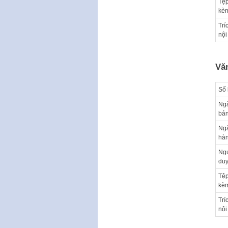
Tệp
kè
Trí
nội
Vă
Số 
Ng
bả
Ng
hà
Ngư
duy
Tệp
kè
Trí
nội