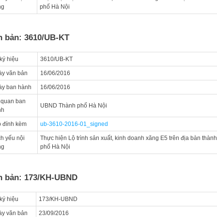
ng
phố Hà Nội
n bản: 3610/UB-KT
ký hiệu
3610/UB-KT
y văn bản
16/06/2016
ày ban hành
16/06/2016
 quan ban
UBND Thành phố Hà Nội
nh
 đính kèm
ub-3610-2016-01_signed
ch yếu nội
Thực hiện Lộ trình sản xuất, kinh doanh xăng E5 trên địa bàn thành
ng
phố Hà Nội
n bản: 173/KH-UBND
ký hiệu
173/KH-UBND
y văn bản
23/09/2016