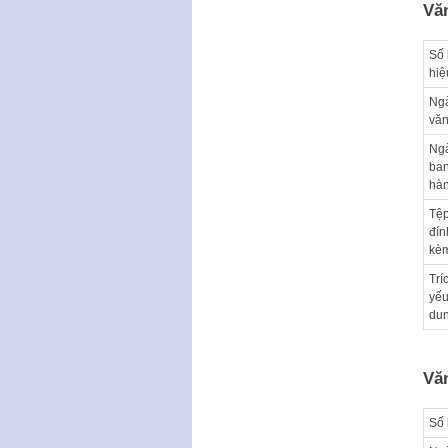
Vă
Số 
hiệ
Ng
văn
Ng
ba
hà
Tệ
đín
kè
Trí
yếu
du
Vă
Số 