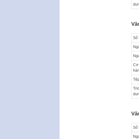
du
Vă
Số 
Ngà
Ng
Cơ
hà
Tệp
Trí
du
Vă
Số 
Ngà