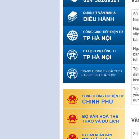
Vă
Số 
hiệ
Ng
vă
bả
Ng
ba
hà
Tệ
đín
kè
Trí
yếu
du
Vă
Số 