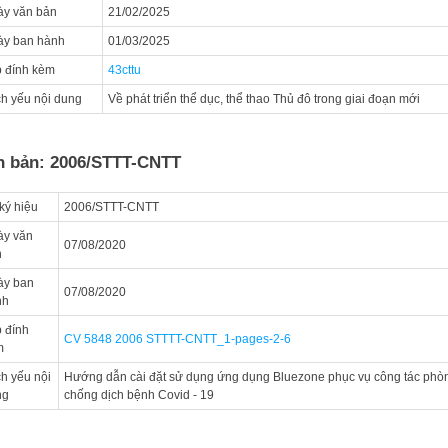
y văn bản
21/02/2025
ày ban hành
01/03/2025
 đính kèm
43cttu
ch yếu nội dung
Về phát triển thể dục, thể thao Thủ đô trong giai đoạn mới
n bản: 2006/STTT-CNTT
ký hiệu
2006/STTT-CNTT
ày văn
07/08/2020
n
ày ban
07/08/2020
nh
 đính
CV 5848 2006 STTTT-CNTT_1-pages-2-6
m
ch yếu nội
Hướng dẫn cài đặt sử dụng ứng dụng Bluezone phục vụ công tác phò
ng
chống dịch bệnh Covid - 19