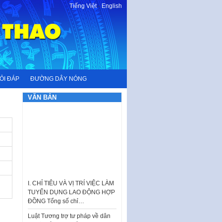
Tiếng Việt
-
English
ỎI ĐÁP
ĐƯỜNG DÂY NÓNG
VĂN BẢN
I. CHỈ TIÊU VÀ VỊ TRÍ VIỆC LÀM
TUYỂN DỤNG LAO ĐỘNG HỢP
ĐỒNG Tổng số chỉ…
Luật Tương trợ tư pháp về dân
sự và Kế hoạch số 187KH-
UBND ngày 0752026 của