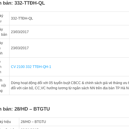
n bản: 332-TTĐH-QL
ký
332-TTĐH-QL
u
ày
23/03/2017
 bản
ày
n
23/03/2017
nh
p
h
CV 2100 332 TTĐH-QH-1
m
ch
Dừng hoạt động đối với 05 tuyến buýt CBCC & chính sách giá vé tháng ưu t
 nội
đối với cán bộ, CC,VC hưởng lương từ ngân sách NN trên địa bàn TP Hà N
ng
n bản: 28/HD – BTGTU
ký hiệu
28/HD – BTGTU