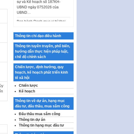
UBND…
Ban hành Danh mục vị trí khai
thác quảng cáo trên địa bàn
thành phố Hà Nội
Kế hoạch Tổ chức Cuộc thi
Thông tin chỉ đạo điều hành
chính luận về bảo vệ nền tảng tư
tưởng của Đảng…
Thông tin tuyên truyền, phổ biến,
hướng dẫn thực hiện pháp luật,
Công bố công khai dự toán kinh
chế độ chính sách
phí xây dựng pháp luật, hoàn
thiện thể chế, chính…
Chiến lược, định hướng, quy
Quy định về nghiên cứu, ứng
hoạch, kế hoạch phát triển kinh
dụng khoa học, công nghệ, đổi
tế xã hội
mới sáng tạo và chuyển…
Chiến lược
ủy
Kế hoạch
ến
Quy định chi tiết và hướng dẫn
thi hành một số điều của Luật Lý
Thông tin về dự án, hạng mục
lịch tư…
đầu tư, đấu thầu, mua sắm công
Sửa đổi, bổ sung một số nội
Đấu thầu mua sắm công
dung tại Nghị quyết số 30/NQ-
Thông tin dự án
CP ngày 24 tháng 02…
Thông tin hạng mục đầu tư
Ban hành Chương trình hành