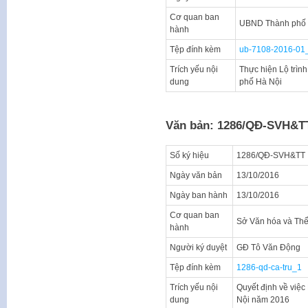
Cơ quan ban
UBND Thành phố 
hành
Tệp đính kèm
ub-7108-2016-01
Trích yếu nội
Thực hiện Lộ trìn
dung
phố Hà Nội
Văn bản: 1286/QĐ-SVH&T
Số ký hiệu
1286/QĐ-SVH&TT
Ngày văn bản
13/10/2016
Ngày ban hành
13/10/2016
Cơ quan ban
Sở Văn hóa và Th
hành
Người ký duyệt
GĐ Tô Văn Động
Tệp đính kèm
1286-qd-ca-tru_1
Trích yếu nội
Quyết định về việc
dung
Nội năm 2016