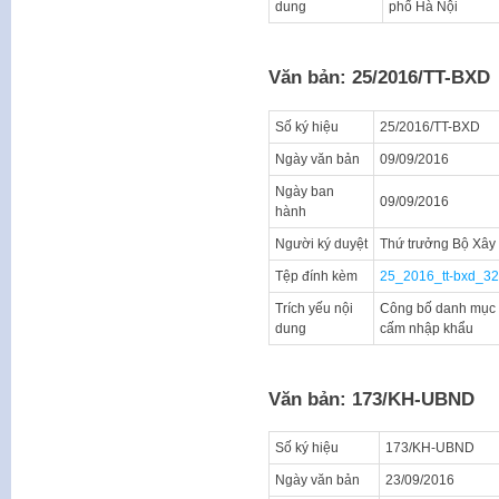
dung
phố Hà Nội
Văn bản: 25/2016/TT-BXD
Số ký hiệu
25/2016/TT-BXD
Ngày văn bản
09/09/2016
Ngày ban
09/09/2016
hành
Người ký duyệt
Thứ trưởng Bộ Xây
Tệp đính kèm
25_2016_tt-bxd_3
Trích yếu nội
Công bố danh mục v
dung
cấm nhập khẩu
Văn bản: 173/KH-UBND
Số ký hiệu
173/KH-UBND
Ngày văn bản
23/09/2016