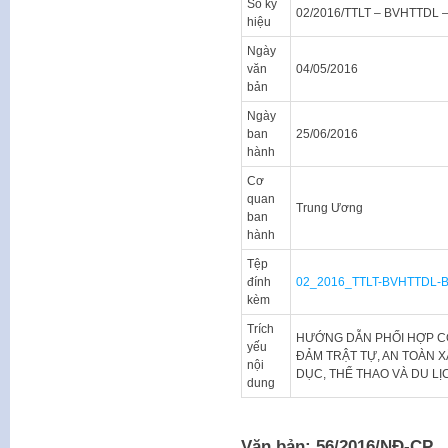
Số ký
02/2016/TTLT – BVHTTDL 
hiệu
Ngày
văn
04/05/2016
bản
Ngày
ban
25/06/2016
hành
Cơ
quan
Trung Ương
ban
hành
Tệp
đính
02_2016_TTLT-BVHTTDL-
kèm
Trích
HƯỚNG DẪN PHỐI HỢP CÔ
yếu
ĐẢM TRẬT TỰ, AN TOÀN X
nội
DỤC, THỂ THAO VÀ DU LỊ
dung
Văn bản: 56/2016/NĐ-CP