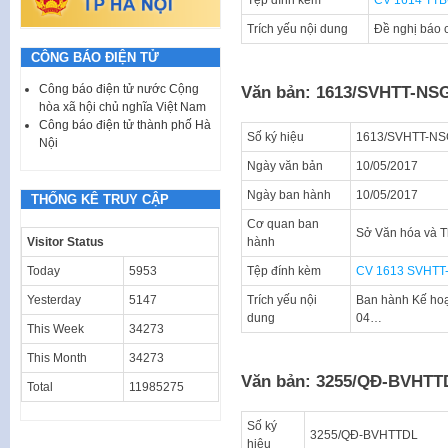
Tệp đính kèm
CV 1614 TT
Trích yếu nội dung
Đề nghị báo c
CÔNG BÁO ĐIỆN TỬ
Công báo điện tử nước Cộng
Văn bản: 1613/SVHTT-NS
hòa xã hội chủ nghĩa Việt Nam
Công báo điện tử thành phố Hà
Số ký hiệu
1613/SVHTT-N
Nội
Ngày văn bản
10/05/2017
Ngày ban hành
10/05/2017
THỐNG KÊ TRUY CẬP
Cơ quan ban
Sở Văn hóa và 
Visitor Status
hành
Today
5953
Tệp đính kèm
CV 1613 SVHTT
Yesterday
5147
Trích yếu nội
Ban hành Kế hoạc
dung
04…
This Week
34273
This Month
34273
Văn bản: 3255/QĐ-BVHTT
Total
11985275
Số ký
3255/QĐ-BVHTTDL
hiệu