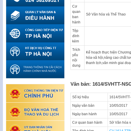
Cơ
quan
Sở Văn hóa và Thể Thao
ban
hành
Tệp
đính
kèm
Trích
Kế hoạch thực hiện Chương 
yếu
hóa-xã hội,nâng cao chất l
nội
thanh lịch,văn minh giai đ
dung
Văn bản: 1614/SVHTT-NS
Số ký hiệu
1614/SVHTT
Ngày văn bản
10/05/2017
Ngày ban hành
10/05/2017
Cơ quan ban hành
Sở Văn hóa v