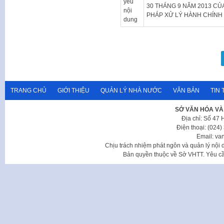
yếu
30 THÁNG 9 NĂM 2013 CỦ
nội
PHÁP XỬ LÝ HÀNH CHÍNH 
dung
Phân
trang
bài
viết
TRANG CHỦ
GIỚI THIỆU
QUẢN LÝ NHÀ NƯỚC
VĂN BẢN
TIN 
SỞ VĂN HÓA VÀ
Địa chỉ: Số 47
Điện thoại: (024
Email: va
Chịu trách nhiệm phát ngôn và quản lý nộ
Bản quyền thuộc về Sở VHTT. Yêu cầu 