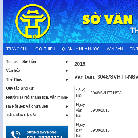
Skip
to
content
TRANG CHỦ
GIỚI THIỆU
QUẢN LÝ NHÀ NƯỚC
VĂN BẢN
TIN 
Tin tức – Sự kiện
2016
Văn hóa
Văn bản: 3048/SVHTT-NS
Thể Thao
Quy tắc ứng xử
Số ký
3048/SVHTT-NSVH
hiệu
Người Hà Nội thanh lịch, văn minh
Ngày
Hà Nội đẹp và chưa đẹp
văn
09/09/2016
Tiêu điểm Hà Nội
bản
Ngày
ban
09/09/2016
hành