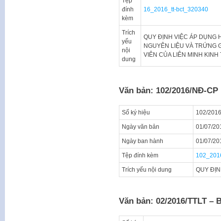
Tệp
đính
16_2016_tt-bct_320340
kèm
Trích
QUY ĐỊNH VIỆC ÁP DỤNG
yếu
NGUYÊN LIỆU VÀ TRỨNG 
nội
VIÊN CỦA LIÊN MINH KINH 
dung
Văn bản: 102/2016/NĐ-CP
Số ký hiệu
102/201
Ngày văn bản
01/07/20
Ngày ban hành
01/07/20
Tệp đính kèm
102_201
Trích yếu nội dung
QUY ĐỊN
Văn bản: 02/2016/TTLT –