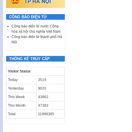
CÔNG BÁO ĐIỆN TỬ
Công báo điện tử nước Cộng
hòa xã hội chủ nghĩa Việt Nam
Công báo điện tử thành phố Hà
Nội
THỐNG KÊ TRUY CẬP
Visitor Status
Today
3519
Yesterday
9020
This Week
43862
This Month
47383
Total
11998385