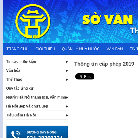
Skip
to
content
TRANG CHỦ
GIỚI THIỆU
QUẢN LÝ NHÀ NƯỚC
VĂN BẢN
TIN 
Tin tức – Sự kiện
Thông tin cấp phép 2019
Văn hóa
Thể Thao
Quy tắc ứng xử
Người Hà Nội thanh lịch, văn minh
Hà Nội đẹp và chưa đẹp
Tiêu điểm Hà Nội