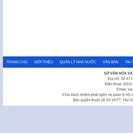
TRANG CHỦ
GIỚI THIỆU
QUẢN LÝ NHÀ NƯỚC
VĂN BẢN
TIN 
SỞ VĂN HÓA VÀ
Địa chỉ: Số 47
Điện thoại: (024
Email: va
Chịu trách nhiệm phát ngôn và quản lý nộ
Bản quyền thuộc về Sở VHTT. Yêu cầu 