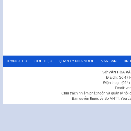
TRANG CHỦ
GIỚI THIỆU
QUẢN LÝ NHÀ NƯỚC
VĂN BẢN
TIN 
SỞ VĂN HÓA VÀ
Địa chỉ: Số 47
Điện thoại: (024
Email: va
Chịu trách nhiệm phát ngôn và quản lý nộ
Bản quyền thuộc về Sở VHTT. Yêu cầu 