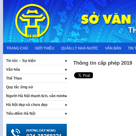
Skip
to
content
TRANG CHỦ
GIỚI THIỆU
QUẢN LÝ NHÀ NƯỚC
VĂN BẢN
TIN 
Tin tức – Sự kiện
Thông tin cấp phép 2019
Văn hóa
Thể Thao
Quy tắc ứng xử
Người Hà Nội thanh lịch, văn minh
Hà Nội đẹp và chưa đẹp
Tiêu điểm Hà Nội