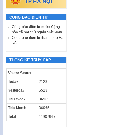
CÔNG BÁO ĐIỆN TỬ
Công báo điện tử nước Cộng
hòa xã hội chủ nghĩa Việt Nam
Công báo điện tử thành phố Hà
Nội
THỐNG KÊ TRUY CẬP
Visitor Status
Today
2123
Yesterday
6523
This Week
36965
This Month
36965
Total
11987967