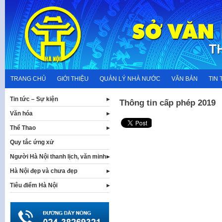
Skip
to
content
TRANG CHỦ
GIỚI THIỆU
QUẢN LÝ NHÀ NƯỚC
VĂN BẢN
TIN 
Tin tức – Sự kiện
Thông tin cấp phép 2019
Văn hóa
Thể Thao
Quy tắc ứng xử
Người Hà Nội thanh lịch, văn minh
Hà Nội đẹp và chưa đẹp
Tiêu điểm Hà Nội