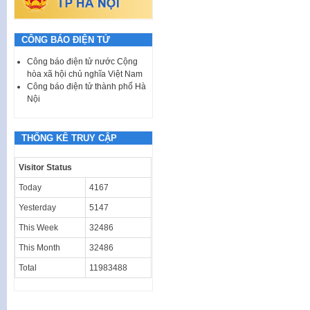
CÔNG BÁO ĐIỆN TỬ
Công báo điện tử nước Cộng
hòa xã hội chủ nghĩa Việt Nam
Công báo điện tử thành phố Hà
Nội
THỐNG KÊ TRUY CẬP
Visitor Status
Today
4167
Yesterday
5147
This Week
32486
This Month
32486
Total
11983488