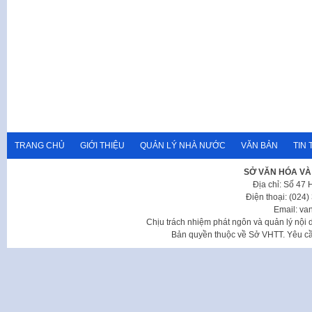
TRANG CHỦ
GIỚI THIỆU
QUẢN LÝ NHÀ NƯỚC
VĂN BẢN
TIN 
SỞ VĂN HÓA VÀ
Địa chỉ: Số 47
Điện thoại: (024
Email: va
Chịu trách nhiệm phát ngôn và quản lý nộ
Bản quyền thuộc về Sở VHTT. Yêu cầu 