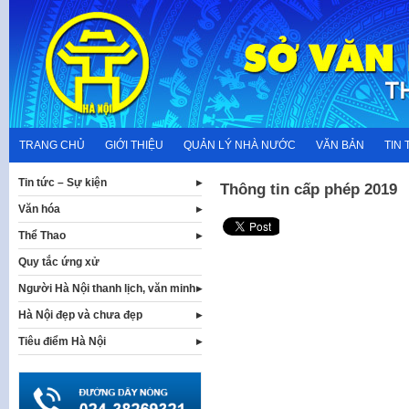
Skip
to
content
TRANG CHỦ
GIỚI THIỆU
QUẢN LÝ NHÀ NƯỚC
VĂN BẢN
TIN 
Tin tức – Sự kiện
Thông tin cấp phép 2019
Văn hóa
Thể Thao
Quy tắc ứng xử
Người Hà Nội thanh lịch, văn minh
Hà Nội đẹp và chưa đẹp
Tiêu điểm Hà Nội