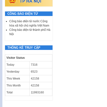
CÔNG BÁO ĐIỆN TỬ
Công báo điện tử nước Cộng
hòa xã hội chủ nghĩa Việt Nam
Công báo điện tử thành phố Hà
Nội
THỐNG KÊ TRUY CẬP
Visitor Status
Today
7316
Yesterday
6523
This Week
42158
This Month
42158
Total
11993160