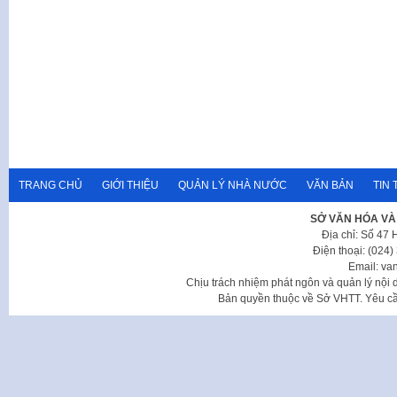
TRANG CHỦ
GIỚI THIỆU
QUẢN LÝ NHÀ NƯỚC
VĂN BẢN
TIN 
SỞ VĂN HÓA VÀ
Địa chỉ: Số 47
Điện thoại: (024
Email: va
Chịu trách nhiệm phát ngôn và quản lý nộ
Bản quyền thuộc về Sở VHTT. Yêu cầu 