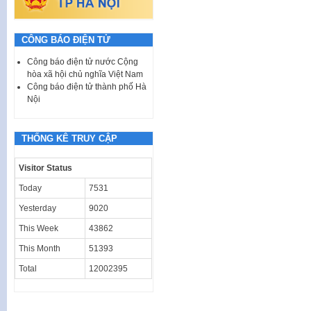
CÔNG BÁO ĐIỆN TỬ
Công báo điện tử nước Cộng
hòa xã hội chủ nghĩa Việt Nam
Công báo điện tử thành phố Hà
Nội
THỐNG KÊ TRUY CẬP
Visitor Status
Today
7531
Yesterday
9020
This Week
43862
This Month
51393
Total
12002395