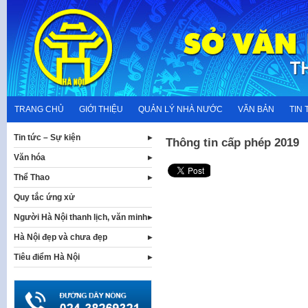
Skip
to
content
TRANG CHỦ
GIỚI THIỆU
QUẢN LÝ NHÀ NƯỚC
VĂN BẢN
TIN 
Tin tức – Sự kiện
Thông tin cấp phép 2019
Văn hóa
Thể Thao
Quy tắc ứng xử
Người Hà Nội thanh lịch, văn minh
Hà Nội đẹp và chưa đẹp
Tiêu điểm Hà Nội