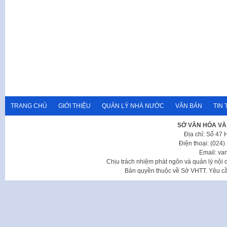
TRANG CHỦ
GIỚI THIỆU
QUẢN LÝ NHÀ NƯỚC
VĂN BẢN
TIN 
SỞ VĂN HÓA VÀ
Địa chỉ: Số 47
Điện thoại: (024
Email: va
Chịu trách nhiệm phát ngôn và quản lý nộ
Bản quyền thuộc về Sở VHTT. Yêu cầu 