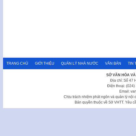
TRANG CHỦ
GIỚI THIỆU
QUẢN LÝ NHÀ NƯỚC
VĂN BẢN
TIN 
SỞ VĂN HÓA VÀ
Địa chỉ: Số 47
Điện thoại: (024
Email: va
Chịu trách nhiệm phát ngôn và quản lý nộ
Bản quyền thuộc về Sở VHTT. Yêu cầu 