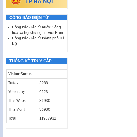
CÔNG BÁO ĐIỆN TỬ
Công báo điện tử nước Cộng
hòa xã hội chủ nghĩa Việt Nam
Công báo điện tử thành phố Hà
Nội
THỐNG KÊ TRUY CẬP
Visitor Status
Today
2088
Yesterday
6523
This Week
36930
This Month
36930
Total
11987932