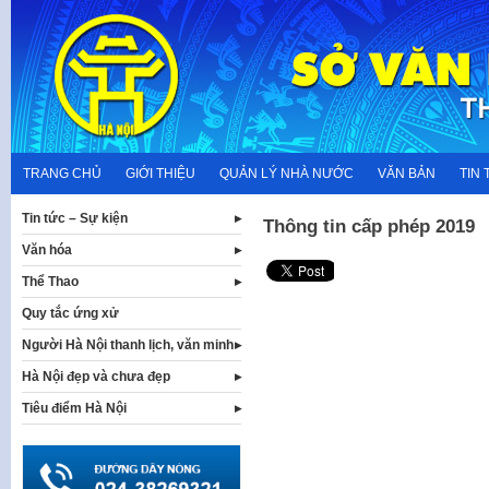
Skip
to
content
TRANG CHỦ
GIỚI THIỆU
QUẢN LÝ NHÀ NƯỚC
VĂN BẢN
TIN 
Tin tức – Sự kiện
Thông tin cấp phép 2019
Văn hóa
Thể Thao
Quy tắc ứng xử
Người Hà Nội thanh lịch, văn minh
Hà Nội đẹp và chưa đẹp
Tiêu điểm Hà Nội