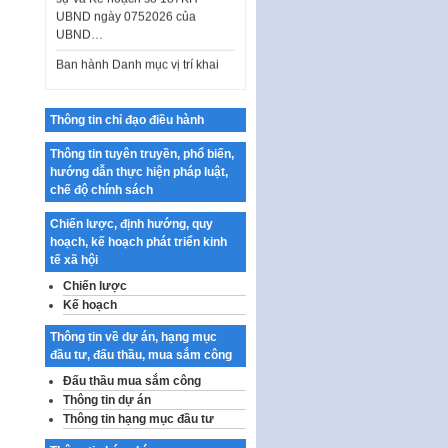
UBND ngày 0752026 của
UBND…
Ban hành Danh mục vị trí khai
thác quảng cáo trên địa bàn
thành phố Hà Nội
Kế hoạch Tổ chức Cuộc thi
Thông tin chỉ đạo điều hành
chính luận về bảo vệ nền tảng tư
tưởng của Đảng…
Thông tin tuyên truyền, phổ biến,
hướng dẫn thực hiện pháp luật,
Công bố công khai dự toán kinh
chế độ chính sách
phí xây dựng pháp luật, hoàn
thiện thể chế, chính…
Chiến lược, định hướng, quy
hoạch, kế hoạch phát triển kinh
Quy định về nghiên cứu, ứng
tế xã hội
dụng khoa học, công nghệ, đổi
mới sáng tạo và chuyển…
Chiến lược
Kế hoạch
Quy định chi tiết và hướng dẫn
thi hành một số điều của Luật Lý
Thông tin về dự án, hạng mục
lịch tư…
đầu tư, đấu thầu, mua sắm công
Sửa đổi, bổ sung một số nội
Đấu thầu mua sắm công
dung tại Nghị quyết số 30/NQ-
Thông tin dự án
CP ngày 24 tháng 02…
Thông tin hạng mục đầu tư
Ban hành Chương trình hành