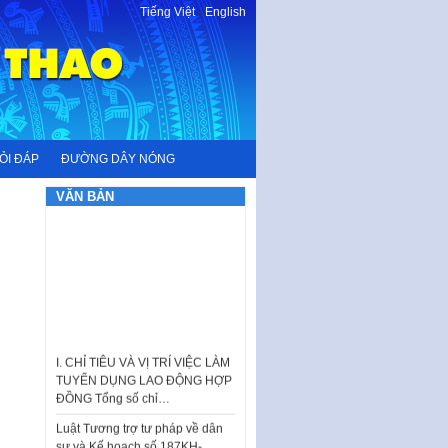
Tiếng Việt
-
English
ỎI ĐÁP
ĐƯỜNG DÂY NÓNG
VĂN BẢN
I. CHỈ TIÊU VÀ VỊ TRÍ VIỆC LÀM
TUYỂN DỤNG LAO ĐỘNG HỢP
ĐỒNG Tổng số chỉ…
Luật Tương trợ tư pháp về dân
sự và Kế hoạch số 187KH-