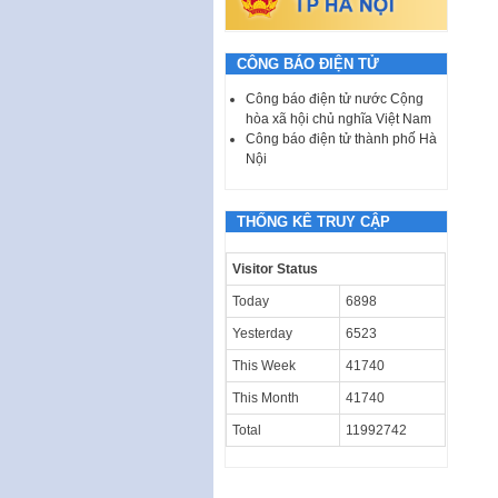
CÔNG BÁO ĐIỆN TỬ
Công báo điện tử nước Cộng
hòa xã hội chủ nghĩa Việt Nam
Công báo điện tử thành phố Hà
Nội
THỐNG KÊ TRUY CẬP
Visitor Status
Today
6898
Yesterday
6523
This Week
41740
This Month
41740
Total
11992742