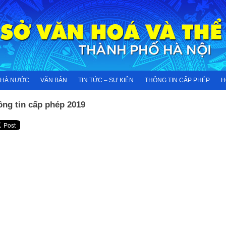
NHÀ NƯỚC
VĂN BẢN
TIN TỨC – SỰ KIỆN
THÔNG TIN CẤP PHÉP
H
ông tin cấp phép 2019