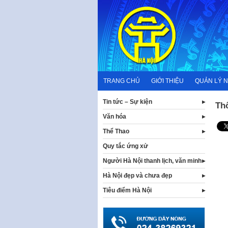
Skip
to
content
TRANG CHỦ
GIỚI THIỆU
QUẢN LÝ 
Tin tức – Sự kiện
Th
Văn hóa
Thể Thao
Quy tắc ứng xử
Người Hà Nội thanh lịch, văn minh
Hà Nội đẹp và chưa đẹp
Tiêu điểm Hà Nội