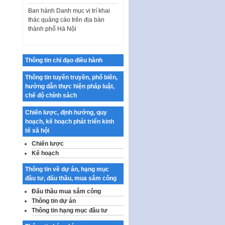
Ban hành Danh mục vị trí khai
thác quảng cáo trên địa bàn
thành phố Hà Nội
Kế hoạch Tổ chức Cuộc thi
chính luận về bảo vệ nền tảng tư
tưởng của Đảng…
Thông tin chỉ đạo điều hành
Công bố công khai dự toán kinh
Thông tin tuyên truyền, phổ biến,
phí xây dựng pháp luật, hoàn
hướng dẫn thực hiện pháp luật,
thiện thể chế, chính…
chế độ chính sách
Quy định về nghiên cứu, ứng
dụng khoa học, công nghệ, đổi
Chiến lược, định hướng, quy
mới sáng tạo và chuyển…
hoạch, kế hoạch phát triển kinh
tế xã hội
Quy định chi tiết và hướng dẫn
Chiến lược
thi hành một số điều của Luật Lý
Kế hoạch
lịch tư…
Sửa đổi, bổ sung một số nội
Thông tin về dự án, hạng mục
dung tại Nghị quyết số 30/NQ-
đầu tư, đấu thầu, mua sắm công
CP ngày 24 tháng 02…
Đấu thầu mua sắm công
Thông tin dự án
Ban hành Chương trình hành
Thông tin hạng mục đầu tư
động của Chính phủ thực hiện
Nghị quyết số 02-NQ/TW ngày