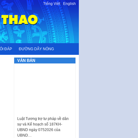
Tiếng Việt
-
English
ỎI ĐÁP
ĐƯỜNG DÂY NÓNG
VĂN BẢN
Luật Tương trợ tư pháp về dân
sự và Kế hoạch số 187KH-
UBND ngày 0752026 của
UBND…