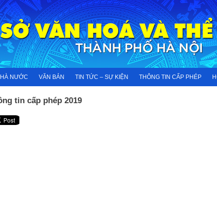
NHÀ NƯỚC
VĂN BẢN
TIN TỨC – SỰ KIỆN
THÔNG TIN CẤP PHÉP
H
ông tin cấp phép 2019