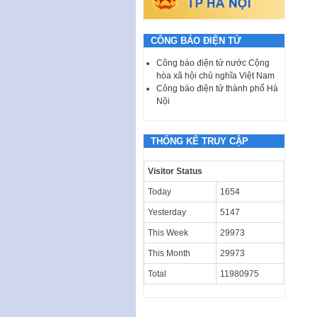
CÔNG BÁO ĐIỆN TỬ
Công báo điện tử nước Cộng
hòa xã hội chủ nghĩa Việt Nam
Công báo điện tử thành phố Hà
Nội
THỐNG KÊ TRUY CẬP
Visitor Status
Today
1654
Yesterday
5147
This Week
29973
This Month
29973
Total
11980975