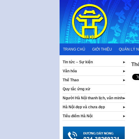
Skip
to
content
TRANG CHỦ
GIỚI THIỆU
QUẢN LÝ 
Tin tức – Sự kiện
Th
Văn hóa
Thể Thao
Quy tắc ứng xử
Người Hà Nội thanh lịch, văn minh
Hà Nội đẹp và chưa đẹp
Tiêu điểm Hà Nội