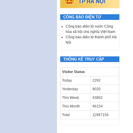
CÔNG BÁO ĐIỆN TỬ
Công báo điện tử nước Cộng
hòa xã hội chủ nghĩa Việt Nam
Công báo điện tử thành phố Hà
Nội
THỐNG KÊ TRUY CẬP
Visitor Status
Today
2292
Yesterday
9020
This Week
43862
This Month
46154
Total
11997156