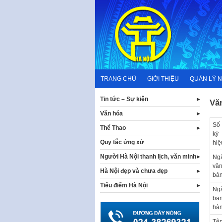
Skip
to
content
TRANG CHỦ
GIỚI THIỆU
QUẢN LÝ 
Tin tức – Sự kiện
Vă
Văn hóa
Số
Thể Thao
ký
Quy tắc ứng xử
hiệ
Người Hà Nội thanh lịch, văn minh
Ng
vă
Hà Nội đẹp và chưa đẹp
bả
Tiêu điểm Hà Nội
Ng
ba
hà
Tệ