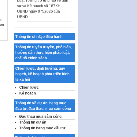
sự và Kế hoạch số 187KH-
UBND ngày 0752026 của
UBND…
ản
Ban hành Danh mục vị trí khai
đảm
thác quảng cáo trên địa bàn
thành phố Hà Nội
Thông tin chỉ đạo điều hành
Kế hoạch Tổ chức Cuộc thi
Thông tin tuyên truyền, phổ biến,
chính luận về bảo vệ nền tảng tư
hướng dẫn thực hiện pháp luật,
tưởng của Đảng…
chế độ chính sách
Công bố công khai dự toán kinh
phí xây dựng pháp luật, hoàn
Chiến lược, định hướng, quy
thiện thể chế, chính…
hoạch, kế hoạch phát triển kinh
tế xã hội
Quy định về nghiên cứu, ứng
Chiến lược
dụng khoa học, công nghệ, đổi
mới sáng tạo và chuyển…
Kế hoạch
Quy định chi tiết và hướng dẫn
Thông tin về dự án, hạng mục
thi hành một số điều của Luật Lý
đầu tư, đấu thầu, mua sắm công
lịch tư…
Đấu thầu mua sắm công
Thông tin dự án
Sửa đổi, bổ sung một số nội
dung tại Nghị quyết số 30/NQ-
Thông tin hạng mục đầu tư
CP ngày 24 tháng 02…