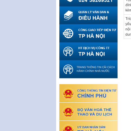
đín
kè
Trí
yế
nội
du