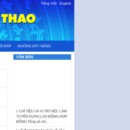
Tiếng Việt
-
English
ỎI ĐÁP
ĐƯỜNG DÂY NÓNG
VĂN BẢN
I. CHỈ TIÊU VÀ VỊ TRÍ VIỆC LÀM
TUYỂN DỤNG LAO ĐỘNG HỢP
ĐỒNG Tổng số chỉ…
Luật Tương trợ tư pháp về dân