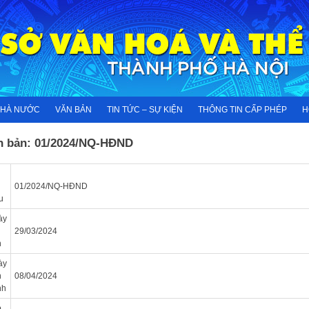
NHÀ NƯỚC
VĂN BẢN
TIN TỨC – SỰ KIỆN
THÔNG TIN CẤP PHÉP
H
n bản: 01/2024/NQ-HĐND
01/2024/NQ-HĐND
u
ày
n
29/03/2024
n
ày
n
08/04/2024
nh
p