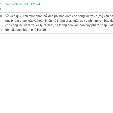
h
VanBanGoc_NQ 01.2024
m
ch
Về việc quy định mức phân bổ kinh phí bảo đảm cho công tác xây dựng văn b
u
quy phạm pháp luật và hoàn thiện hệ thống pháp luật; quy định mức chi bảo 
cho công tác kiểm tra, xử lý, rà soát, hệ thống hóa văn bản quy phạm pháp luật
ng
trên địa bàn thành phố Hà Nội