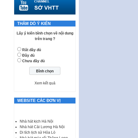
quy phạm pháp luật của HĐND
Thành phố triển khai thi…
Nghị quyết ban hành quy chế
tiếp công dân của Thường trực
THĂM DÒ Ý KIẾN
HĐND, đại biểu HĐND thành…
Lấy ý kiến bình chọn về nội dung
Nghị quyết về một số chính sách
trên trang ?
ưu đãi, hỗ trợ phát triển hạ tầng,
tổ chức…
Rất đầy đủ
Đầy đủ
Nghị quyết quy định một số nội
Chưa đầy đủ
dung và định mức chi quản lý
hoạt động khoa…
Quy định mức tiền phạt đối với
một số hành vi vi phạm hành
Xem kết quả
chính trong lĩnh…
Phê duyệt Chương trình phát
WEBSITE CÁC ĐƠN VỊ
triển kinh tế số và xã hội số giai
đoạn 2026 -…
I. CHỈ TIÊU VÀ VỊ TRÍ VIỆC LÀM
Nhà hát kịch Hà Nội
TUYỂN DỤNG LAO ĐỘNG HỢP
Nhà hát Cải Lương Hà Nội
ĐỒNG Tổng số chỉ…
Di tích lịch sử Hỏa Lò
Nhà hát múa rối Thăng Long