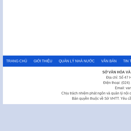
TRANG CHỦ
GIỚI THIỆU
QUẢN LÝ NHÀ NƯỚC
VĂN BẢN
TIN 
SỞ VĂN HÓA VÀ
Địa chỉ: Số 47
Điện thoại: (024
Email: va
Chịu trách nhiệm phát ngôn và quản lý nộ
Bản quyền thuộc về Sở VHTT. Yêu cầu 