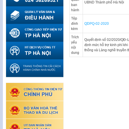
UBND Thành phố Hà Nội
ban
hành
Tệp
đính
QDPQ-02-2020
kèm
Trích
Quyết định số 02/2020/QĐ-
yếu
định mức hỗ trợ kinh phí kh
nội
thống và Làng nghề truyền 
dung