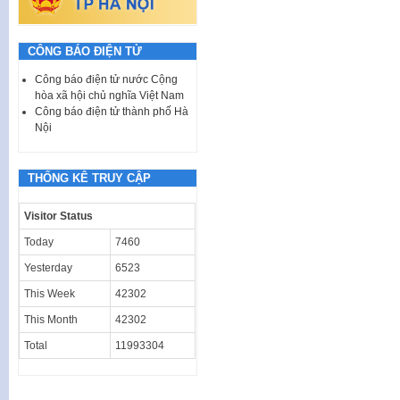
CÔNG BÁO ĐIỆN TỬ
Công báo điện tử nước Cộng
hòa xã hội chủ nghĩa Việt Nam
Công báo điện tử thành phố Hà
Nội
THỐNG KÊ TRUY CẬP
Visitor Status
Today
7460
Yesterday
6523
This Week
42302
This Month
42302
Total
11993304