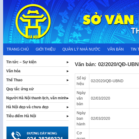
Skip
to
content
TRANG CHỦ
GIỚI THIỆU
QUẢN LÝ NHÀ NƯỚC
VĂN BẢN
TIN 
Tin tức – Sự kiện
Văn bản: 02/2020/QĐ-UB
Văn hóa
Số ký
Thể Thao
02/2020/QĐ-UBND
hiệu
Quy tắc ứng xử
Ngày
Người Hà Nội thanh lịch, văn minh
văn
02/03/2020
bản
Hà Nội đẹp và chưa đẹp
Ngày
Tiêu điểm Hà Nội
ban
02/03/2020
hành
Cơ
quan