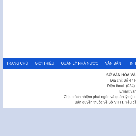
TRANG CHỦ
GIỚI THIỆU
QUẢN LÝ NHÀ NƯỚC
VĂN BẢN
TIN 
SỞ VĂN HÓA VÀ
Địa chỉ: Số 47
Điện thoại: (024
Email: va
Chịu trách nhiệm phát ngôn và quản lý nộ
Bản quyền thuộc về Sở VHTT. Yêu cầu 