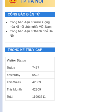
CÔNG BÁO ĐIỆN TỬ
Công báo điện tử nước Cộng
hòa xã hội chủ nghĩa Việt Nam
Công báo điện tử thành phố Hà
Nội
THỐNG KÊ TRUY CẬP
Visitor Status
Today
7467
Yesterday
6523
This Week
42309
This Month
42309
Total
11993311