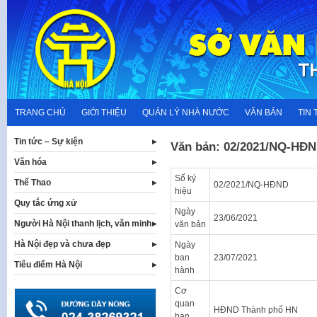
Skip
to
content
TRANG CHỦ
GIỚI THIỆU
QUẢN LÝ NHÀ NƯỚC
VĂN BẢN
TIN 
Tin tức – Sự kiện
Văn bản: 02/2021/NQ-HĐ
Văn hóa
Số ký
Thể Thao
02/2021/NQ-HĐND
hiệu
Quy tắc ứng xử
Ngày
23/06/2021
Người Hà Nội thanh lịch, văn minh
văn bản
Hà Nội đẹp và chưa đẹp
Ngày
ban
23/07/2021
Tiêu điểm Hà Nội
hành
Cơ
quan
HĐND Thành phố HN
ban