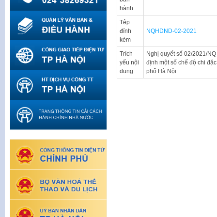
hành
Tệp
đính
NQHDND-02-2021
kèm
Trích
Nghị quyết số 02/2021/N
yếu nội
định một số chế độ chi đặc
dung
phố Hà Nội