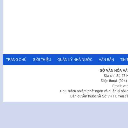
TRANG CHỦ
GIỚI THIỆU
QUẢN LÝ NHÀ NƯỚC
VĂN BẢN
TIN 
SỞ VĂN HÓA VÀ
Địa chỉ: Số 47
Điện thoại: (024
Email: va
Chịu trách nhiệm phát ngôn và quản lý nộ
Bản quyền thuộc về Sở VHTT. Yêu cầu 