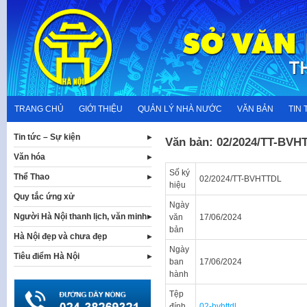
Skip
to
content
TRANG CHỦ
GIỚI THIỆU
QUẢN LÝ NHÀ NƯỚC
VĂN BẢN
TIN 
Tin tức – Sự kiện
Văn bản: 02/2024/TT-BVH
Văn hóa
Số ký
Thể Thao
02/2024/TT-BVHTTDL
hiệu
Quy tắc ứng xử
Ngày
Người Hà Nội thanh lịch, văn minh
văn
17/06/2024
bản
Hà Nội đẹp và chưa đẹp
Ngày
Tiêu điểm Hà Nội
ban
17/06/2024
hành
Tệp
đính
02-bvhttdl