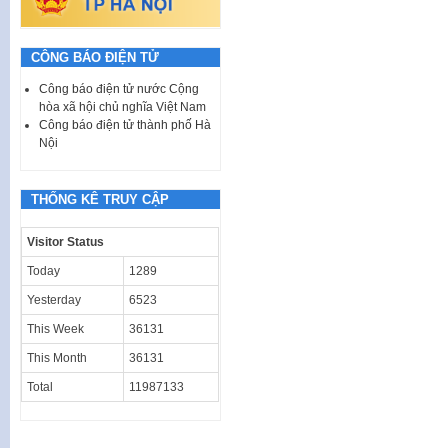
CÔNG BÁO ĐIỆN TỬ
Công báo điện tử nước Cộng
hòa xã hội chủ nghĩa Việt Nam
Công báo điện tử thành phố Hà
Nội
THỐNG KÊ TRUY CẬP
Visitor Status
Today
1289
Yesterday
6523
This Week
36131
This Month
36131
Total
11987133