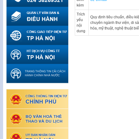
kèm
Trích
Quy định tiêu chuẩn, điều k
yếu
chuyên ngành thư viện, di sả
nội
hóa, mỹ thuật, nghệ thuật bi
dung