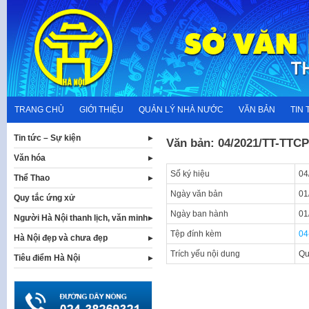
Skip
to
content
TRANG CHỦ
GIỚI THIỆU
QUẢN LÝ NHÀ NƯỚC
VĂN BẢN
TIN 
Tin tức – Sự kiện
Văn bản: 04/2021/TT-TTCP
Văn hóa
Số ký hiệu
04
Thể Thao
Ngày văn bản
01
Quy tắc ứng xử
Ngày ban hành
01
Người Hà Nội thanh lịch, văn minh
Tệp đính kèm
04
Hà Nội đẹp và chưa đẹp
Trích yếu nội dung
Qu
Tiêu điểm Hà Nội