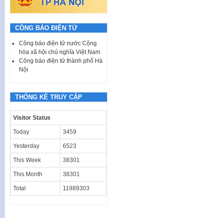
CÔNG BÁO ĐIỆN TỬ
Công báo điện tử nước Cộng
hòa xã hội chủ nghĩa Việt Nam
Công báo điện tử thành phố Hà
Nội
THỐNG KÊ TRUY CẬP
Visitor Status
Today
3459
Yesterday
6523
This Week
38301
This Month
38301
Total
11989303