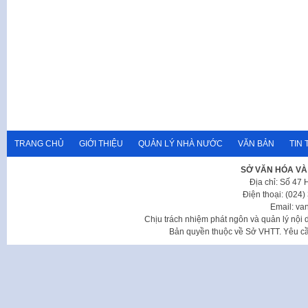
TRANG CHỦ
GIỚI THIỆU
QUẢN LÝ NHÀ NƯỚC
VĂN BẢN
TIN 
SỞ VĂN HÓA VÀ
Địa chỉ: Số 47
Điện thoại: (024
Email: va
Chịu trách nhiệm phát ngôn và quản lý nộ
Bản quyền thuộc về Sở VHTT. Yêu cầu 