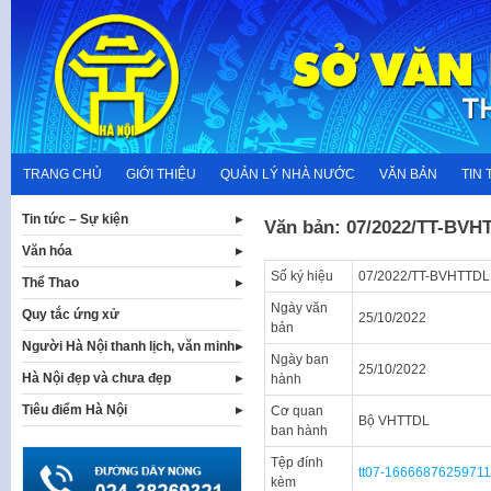
Skip
to
content
TRANG CHỦ
GIỚI THIỆU
QUẢN LÝ NHÀ NƯỚC
VĂN BẢN
TIN 
Tin tức – Sự kiện
Văn bản: 07/2022/TT-BVH
Văn hóa
Số ký hiệu
07/2022/TT-BVHTTDL
Thể Thao
Ngày văn
Quy tắc ứng xử
25/10/2022
bản
Người Hà Nội thanh lịch, văn minh
Ngày ban
25/10/2022
Hà Nội đẹp và chưa đẹp
hành
Tiêu điểm Hà Nội
Cơ quan
Bộ VHTTDL
ban hành
Tệp đính
tt07-1666687625971
kèm