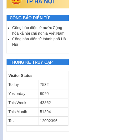
CÔNG BÁO ĐIỆN TỬ
Công báo điện tử nước Cộng
hòa xã hội chủ nghĩa Việt Nam
Công báo điện tử thành phố Hà
Nội
THỐNG KÊ TRUY CẬP
Visitor Status
Today
7532
Yesterday
9020
This Week
43862
This Month
51394
Total
12002396