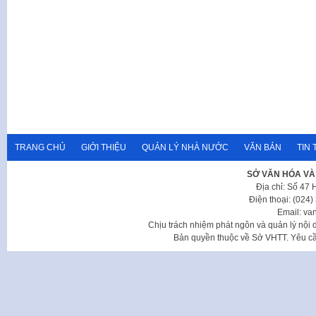
TRANG CHỦ
GIỚI THIỆU
QUẢN LÝ NHÀ NƯỚC
VĂN BẢN
TIN 
SỞ VĂN HÓA VÀ
Địa chỉ: Số 47
Điện thoại: (024
Email: va
Chịu trách nhiệm phát ngôn và quản lý nộ
Bản quyền thuộc về Sở VHTT. Yêu cầu 