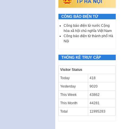
CÔNG BÁO ĐIỆN TỬ
Công báo điện tử nước Cộng
hòa xã hội chủ nghĩa Việt Nam
Công báo điện tử thành phố Hà
Nội
THỐNG KÊ TRUY CẬP
Visitor Status
Today
418
Yesterday
9020
This Week
43862
This Month
44281
Total
11995283