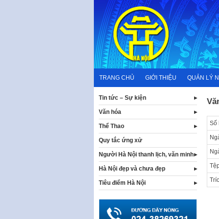
Skip
to
content
TRANG CHỦ
GIỚI THIỆU
QUẢN LÝ 
Tin tức – Sự kiện
Vă
Văn hóa
Số 
Thể Thao
Ngà
Quy tắc ứng xử
Ng
Người Hà Nội thanh lịch, văn minh
Tệp
Hà Nội đẹp và chưa đẹp
Trí
Tiêu điểm Hà Nội