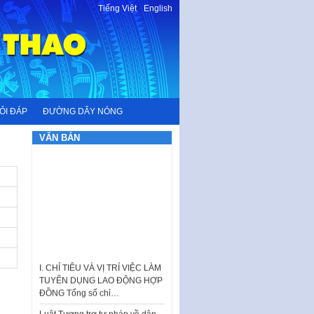
Tiếng Việt
-
English
ỎI ĐÁP
ĐƯỜNG DÂY NÓNG
VĂN BẢN
I. CHỈ TIÊU VÀ VỊ TRÍ VIỆC LÀM
TUYỂN DỤNG LAO ĐỘNG HỢP
ĐỒNG Tổng số chỉ…
Luật Tương trợ tư pháp về dân