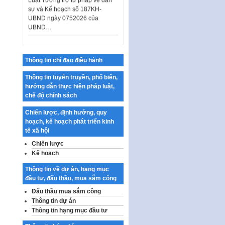
sự và Kế hoạch số 187KH-
UBND ngày 0752026 của
UBND…
Ban hành Danh mục vị trí khai
thác quảng cáo trên địa bàn
thành phố Hà Nội
Thông tin chỉ đạo điều hành
Kế hoạch Tổ chức Cuộc thi
chính luận về bảo vệ nền tảng tư
Thông tin tuyên truyền, phổ biến,
tưởng của Đảng…
hướng dẫn thực hiện pháp luật,
chế độ chính sách
Công bố công khai dự toán kinh
phí xây dựng pháp luật, hoàn
Chiến lược, định hướng, quy
thiện thể chế, chính…
hoạch, kế hoạch phát triển kinh
tế xã hội
Quy định về nghiên cứu, ứng
dụng khoa học, công nghệ, đổi
Chiến lược
mới sáng tạo và chuyển…
Kế hoạch
Quy định chi tiết và hướng dẫn
Thông tin về dự án, hạng mục
thi hành một số điều của Luật Lý
đầu tư, đấu thầu, mua sắm công
lịch tư…
Đấu thầu mua sắm công
Sửa đổi, bổ sung một số nội
Thông tin dự án
dung tại Nghị quyết số 30/NQ-
Thông tin hạng mục đầu tư
CP ngày 24 tháng 02…