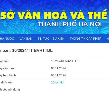
NHÀ NƯỚC
VĂN BẢN
TIN TỨC – SỰ KIỆN
THÔNG TIN CẤP PHÉP
H
n bản: 10/2024/TT-BVHTTDL
ký hiệu
10/2024/TT-BVHTTDL
y văn bản
06/11/2024
ày ban hành
06/11/2024
 đính kèm
10-bvhttdl
ch yếu nội dung