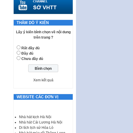
tiếp công dân của Thường trực
HĐND, đại biểu HĐND thành…
Nghị quyết về một số chính sách
ưu đãi, hỗ trợ phát triển hạ tầng,
THĂM DÒ Ý KIẾN
tổ chức…
Lấy ý kiến bình chọn về nội dung
Nghị quyết quy định một số nội
trên trang ?
dung và định mức chi quản lý
hoạt động khoa…
Rất đầy đủ
Đầy đủ
Quy định mức tiền phạt đối với
Chưa đầy đủ
một số hành vi vi phạm hành
chính trong lĩnh…
Phê duyệt Chương trình phát
triển kinh tế số và xã hội số giai
Xem kết quả
đoạn 2026 -…
Quy định về tổ chức, hoạt động
WEBSITE CÁC ĐƠN VỊ
của thôn, tổ dân phố và chế độ,
chính sách…
Luật Tương trợ tư pháp về dân
Nhà hát kịch Hà Nội
sự và Kế hoạch số 187KH-
Nhà hát Cải Lương Hà Nội
UBND ngày 0752026 của
Di tích lịch sử Hỏa Lò
UBND…
Nhà hát múa rối Thăng Long