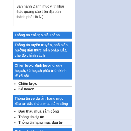
Ban hành Danh mục vị trí khai
thác quảng cáo trên địa bàn
thành phố Hà Nội
Kế hoạch Tổ chức Cuộc thi
chính luận về bảo vệ nền tảng tư
tưởng của Đảng…
Thông tin chỉ đạo điều hành
Công bố công khai dự toán kinh
Thông tin tuyên truyền, phổ biến,
phí xây dựng pháp luật, hoàn
hướng dẫn thực hiện pháp luật,
thiện thể chế, chính…
chế độ chính sách
Quy định về nghiên cứu, ứng
dụng khoa học, công nghệ, đổi
Chiến lược, định hướng, quy
mới sáng tạo và chuyển…
hoạch, kế hoạch phát triển kinh
tế xã hội
Quy định chi tiết và hướng dẫn
Chiến lược
thi hành một số điều của Luật Lý
lịch tư…
Kế hoạch
Sửa đổi, bổ sung một số nội
Thông tin về dự án, hạng mục
dung tại Nghị quyết số 30/NQ-
đầu tư, đấu thầu, mua sắm công
CP ngày 24 tháng 02…
Đấu thầu mua sắm công
Thông tin dự án
Ban hành Chương trình hành
động của Chính phủ thực hiện
Thông tin hạng mục đầu tư
Nghị quyết số 02-NQ/TW ngày