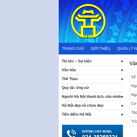
Skip
to
content
TRANG CHỦ
GIỚI THIỆU
QUẢN LÝ 
Tin tức – Sự kiện
Vă
Văn hóa
Số 
Thể Thao
Ngà
Quy tắc ứng xử
Ng
Người Hà Nội thanh lịch, văn minh
Cơ
Hà Nội đẹp và chưa đẹp
Tệp
Tiêu điểm Hà Nội
Trí