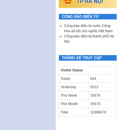
CÔNG BÁO ĐIỆN TỬ
Công báo điện tử nước Cộng
hòa xã hội chủ nghĩa Việt Nam
Công báo điện tử thành phố Hà
Nội
THỐNG KÊ TRUY CẬP
Visitor Status
Today
834
Yesterday
6523
This Week
35676
This Month
35676
Total
11986678