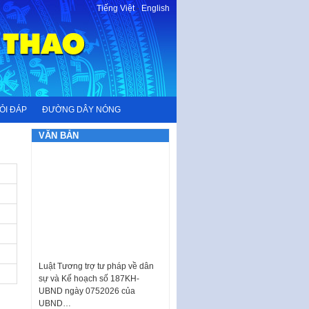
Tiếng Việt
-
English
ỎI ĐÁP
ĐƯỜNG DÂY NÓNG
VĂN BẢN
Luật Tương trợ tư pháp về dân
sự và Kế hoạch số 187KH-
UBND ngày 0752026 của
UBND…