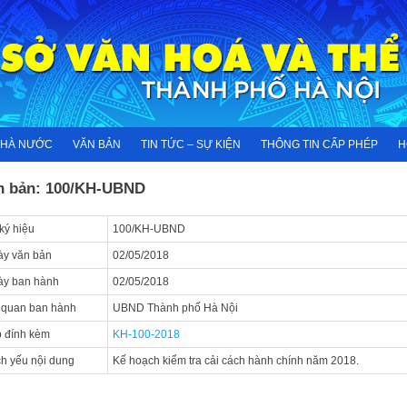
NHÀ NƯỚC
VĂN BẢN
TIN TỨC – SỰ KIỆN
THÔNG TIN CẤP PHÉP
H
n bản: 100/KH-UBND
ký hiệu
100/KH-UBND
y văn bản
02/05/2018
ày ban hành
02/05/2018
 quan ban hành
UBND Thành phố Hà Nội
 đính kèm
KH-100-2018
ch yếu nội dung
Kế hoạch kiểm tra cải cách hành chính năm 2018.