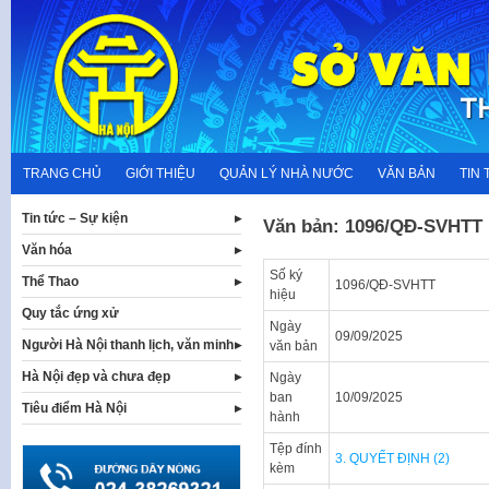
Skip
to
content
TRANG CHỦ
GIỚI THIỆU
QUẢN LÝ NHÀ NƯỚC
VĂN BẢN
TIN 
Tin tức – Sự kiện
Văn bản: 1096/QĐ-SVHTT
Văn hóa
Số ký
Thể Thao
1096/QĐ-SVHTT
hiệu
Quy tắc ứng xử
Ngày
09/09/2025
Người Hà Nội thanh lịch, văn minh
văn bản
Hà Nội đẹp và chưa đẹp
Ngày
ban
10/09/2025
Tiêu điểm Hà Nội
hành
Tệp đính
3. QUYẾT ĐỊNH (2)
kèm