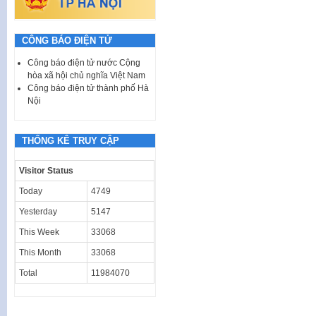
CÔNG BÁO ĐIỆN TỬ
Công báo điện tử nước Cộng
hòa xã hội chủ nghĩa Việt Nam
Công báo điện tử thành phố Hà
Nội
THỐNG KÊ TRUY CẬP
Visitor Status
Today
4749
Yesterday
5147
This Week
33068
This Month
33068
Total
11984070