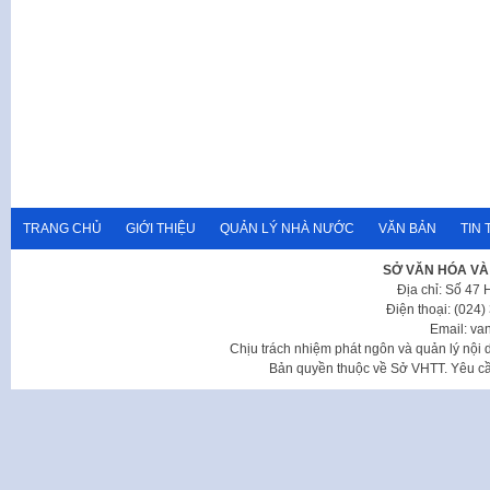
TRANG CHỦ
GIỚI THIỆU
QUẢN LÝ NHÀ NƯỚC
VĂN BẢN
TIN 
SỞ VĂN HÓA VÀ
Địa chỉ: Số 47
Điện thoại: (024
Email: va
Chịu trách nhiệm phát ngôn và quản lý nộ
Bản quyền thuộc về Sở VHTT. Yêu cầu 