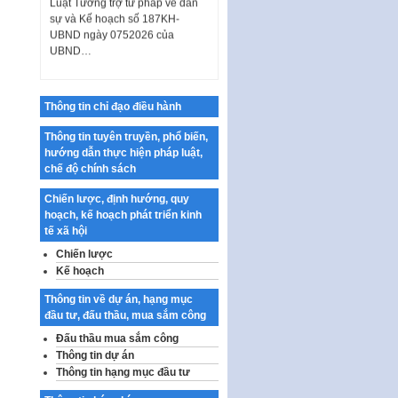
sự và Kế hoạch số 187KH-
UBND ngày 0752026 của
UBND…
Ban hành Danh mục vị trí khai
thác quảng cáo trên địa bàn
thành phố Hà Nội
Thông tin chỉ đạo điều hành
Kế hoạch Tổ chức Cuộc thi
Thông tin tuyên truyền, phổ biến,
chính luận về bảo vệ nền tảng tư
hướng dẫn thực hiện pháp luật,
tưởng của Đảng…
chế độ chính sách
Công bố công khai dự toán kinh
phí xây dựng pháp luật, hoàn
Chiến lược, định hướng, quy
thiện thể chế, chính…
hoạch, kế hoạch phát triển kinh
tế xã hội
Quy định về nghiên cứu, ứng
Chiến lược
dụng khoa học, công nghệ, đổi
Kế hoạch
mới sáng tạo và chuyển…
Quy định chi tiết và hướng dẫn
Thông tin về dự án, hạng mục
thi hành một số điều của Luật Lý
đầu tư, đấu thầu, mua sắm công
lịch tư…
Đấu thầu mua sắm công
Thông tin dự án
Sửa đổi, bổ sung một số nội
Thông tin hạng mục đầu tư
dung tại Nghị quyết số 30/NQ-
CP ngày 24 tháng 02…