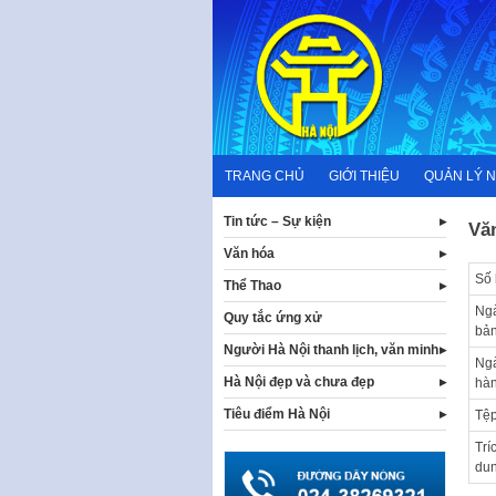
Skip
to
content
TRANG CHỦ
GIỚI THIỆU
QUẢN LÝ 
Tin tức – Sự kiện
Vă
Văn hóa
Số 
Thể Thao
Ng
Quy tắc ứng xử
bả
Người Hà Nội thanh lịch, văn minh
Ng
Hà Nội đẹp và chưa đẹp
hà
Tiêu điểm Hà Nội
Tệp
Trí
du