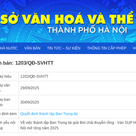
NHÀ NƯỚC
VĂN BẢN
TIN TỨC – SỰ KIỆN
THÔNG TIN CẤP PHÉP
H
n bản: 1203/QĐ-SVHTT
ký hiệu
1203/QĐ-SVHTT
ày văn
29/09/2025
n
ày ban
30/09/2025
nh
 đính kèm
Quyết định thành lập Ban Trọng tài
ch yếu nội
Về việc thành lập Ban Trọng tài giải Bơi chải thuyền rồng - Ván SUP 
ng
Nội mở rộng năm 2025