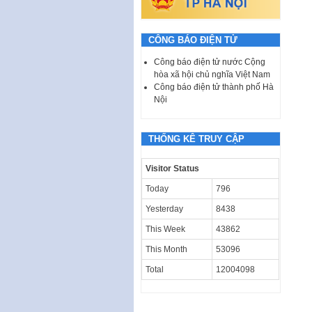
CÔNG BÁO ĐIỆN TỬ
Công báo điện tử nước Cộng
hòa xã hội chủ nghĩa Việt Nam
Công báo điện tử thành phố Hà
Nội
THỐNG KÊ TRUY CẬP
Visitor Status
Today
796
Yesterday
8438
This Week
43862
This Month
53096
Total
12004098