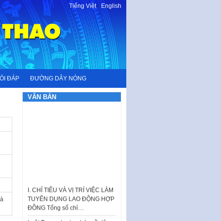
Tiếng Việt
-
English
ỎI ĐÁP
ĐƯỜNG DÂY NÓNG
VĂN BẢN
I. CHỈ TIÊU VÀ VỊ TRÍ VIỆC LÀM
TUYỂN DỤNG LAO ĐỘNG HỢP
Hà
ĐỒNG Tổng số chỉ…
Luật Tương trợ tư pháp về dân