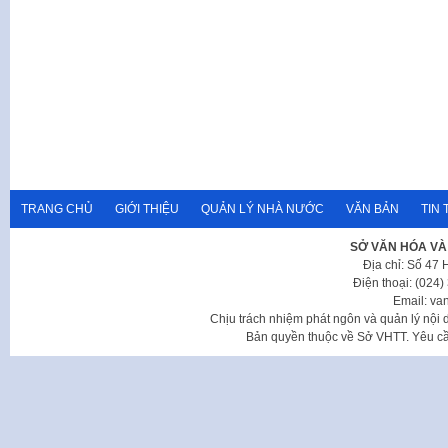
TRANG CHỦ
GIỚI THIỆU
QUẢN LÝ NHÀ NƯỚC
VĂN BẢN
TIN 
SỞ VĂN HÓA VÀ
Địa chỉ: Số 47
Điện thoại: (024
Email: va
Chịu trách nhiệm phát ngôn và quản lý nộ
Bản quyền thuộc về Sở VHTT. Yêu cầu 