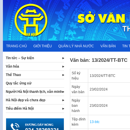
Skip
to
content
TRANG CHỦ
GIỚI THIỆU
QUẢN LÝ NHÀ NƯỚC
VĂN BẢN
TIN 
Tin tức – Sự kiện
Văn bản: 13/2024/TT-BTC
Văn hóa
Số ký
Thể Thao
13/2024/TT-BTC
hiệu
Quy tắc ứng xử
Ngày
23/02/2024
Người Hà Nội thanh lịch, văn minh
văn bản
Hà Nội đẹp và chưa đẹp
Ngày
ban
23/02/2024
Tiêu điểm Hà Nội
hành
Tệp đính
13-btc
kèm