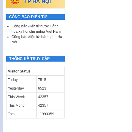
CÔNG BÁO ĐIỆN TỬ
Công báo điện tử nước Cộng
hòa xã hội chủ nghĩa Việt Nam
Công báo điện tử thành phố Hà
Nội
THỐNG KÊ TRUY CẬP
Visitor Status
Today
7515
Yesterday
6523
This Week
42357
This Month
42357
Total
11993359