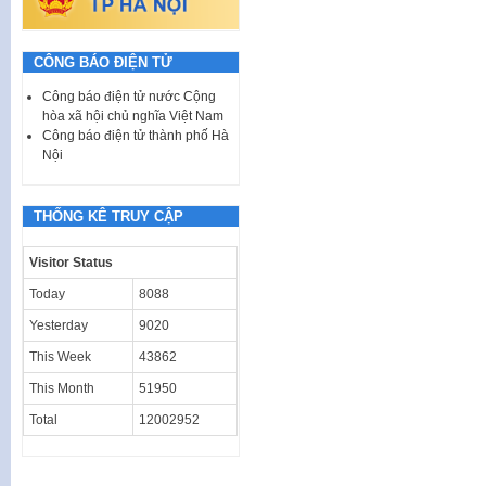
CÔNG BÁO ĐIỆN TỬ
Công báo điện tử nước Cộng
hòa xã hội chủ nghĩa Việt Nam
Công báo điện tử thành phố Hà
Nội
THỐNG KÊ TRUY CẬP
Visitor Status
Today
8088
Yesterday
9020
This Week
43862
This Month
51950
Total
12002952