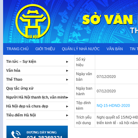
Skip
to
content
TRANG CHỦ
GIỚI THIỆU
QUẢN LÝ NHÀ NƯỚC
VĂN BẢN
TIN 
Số ký
Tin tức – Sự kiện
hiệu
Văn hóa
Ngày văn
07/12/2020
Thể Thao
bản
Quy tắc ứng xử
Ngày ban
07/12/2020
hành
Người Hà Nội thanh lịch, văn minh
Tệp đính
NQ-15-HDND-2020
Hà Nội đẹp và chưa đẹp
kèm
Tiêu điểm Hà Nội
Trích yếu
Nghị quyết số 15/NQ-H
nội dung
triển kinh tế - xã hội n