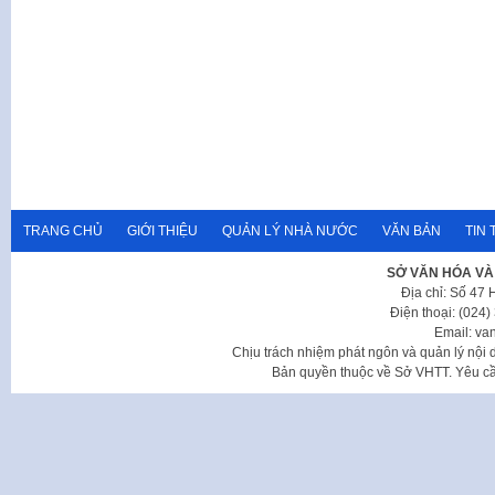
TRANG CHỦ
GIỚI THIỆU
QUẢN LÝ NHÀ NƯỚC
VĂN BẢN
TIN 
SỞ VĂN HÓA VÀ
Địa chỉ: Số 47
Điện thoại: (024
Email: va
Chịu trách nhiệm phát ngôn và quản lý nộ
Bản quyền thuộc về Sở VHTT. Yêu cầu 