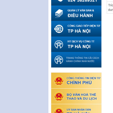
Trí
du