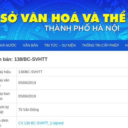
NHÀ NƯỚC
VĂN BẢN
TIN TỨC – SỰ KIỆN
THÔNG TIN CẤP PHÉP
H
n bản: 138/BC-SVHTT
ký hiệu
138/BC-SVHTT
ày văn
05/06/2019
n
ày ban
05/06/2019
nh
ời ký
Tô Văn Động
ệt
 đính
CV 138 BC-SVHTT_1.signed
m