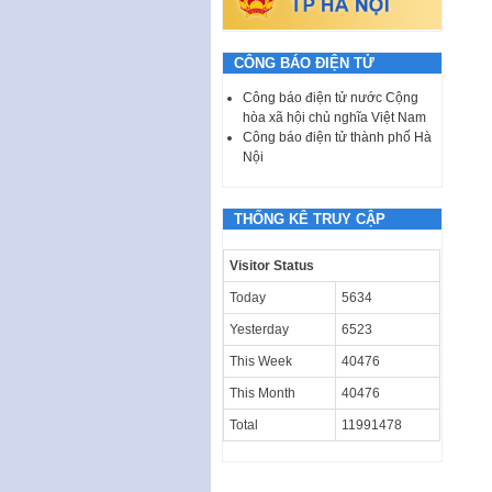
CÔNG BÁO ĐIỆN TỬ
Công báo điện tử nước Cộng
hòa xã hội chủ nghĩa Việt Nam
Công báo điện tử thành phố Hà
Nội
THỐNG KÊ TRUY CẬP
Visitor Status
Today
5634
Yesterday
6523
This Week
40476
This Month
40476
Total
11991478