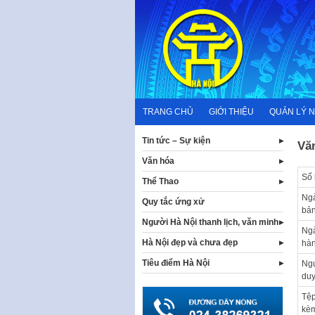
Skip
to
content
TRANG CHỦ
GIỚI THIỆU
QUẢN LÝ 
Tin tức – Sự kiện
Vă
Văn hóa
Số 
Thể Thao
Ng
Quy tắc ứng xử
bả
Người Hà Nội thanh lịch, văn minh
Ng
Hà Nội đẹp và chưa đẹp
hà
Tiêu điểm Hà Nội
Ngư
duy
Tệp
kè