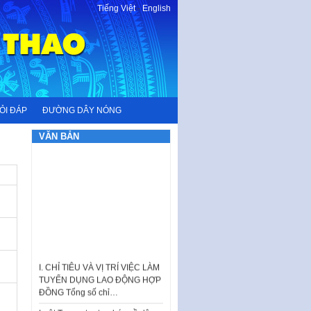
Tiếng Việt
-
English
ỎI ĐÁP
ĐƯỜNG DÂY NÓNG
VĂN BẢN
I. CHỈ TIÊU VÀ VỊ TRÍ VIỆC LÀM
TUYỂN DỤNG LAO ĐỘNG HỢP
ĐỒNG Tổng số chỉ…
Luật Tương trợ tư pháp về dân