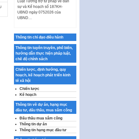
sự và Kế hoạch số 187KH-
ụ
UBND ngày 0752026 của
UBND…
Ban hành Danh mục vị trí khai
thác quảng cáo trên địa bàn
thành phố Hà Nội
Thông tin chỉ đạo điều hành
Kế hoạch Tổ chức Cuộc thi
Thông tin tuyên truyền, phổ biến,
chính luận về bảo vệ nền tảng tư
hướng dẫn thực hiện pháp luật,
tưởng của Đảng…
chế độ chính sách
Công bố công khai dự toán kinh
Chiến lược, định hướng, quy
phí xây dựng pháp luật, hoàn
hoạch, kế hoạch phát triển kinh
thiện thể chế, chính…
tế xã hội
Quy định về nghiên cứu, ứng
Chiến lược
dụng khoa học, công nghệ, đổi
Kế hoạch
mới sáng tạo và chuyển…
Thông tin về dự án, hạng mục
Quy định chi tiết và hướng dẫn
đầu tư, đấu thầu, mua sắm công
thi hành một số điều của Luật Lý
lịch tư…
Đấu thầu mua sắm công
Thông tin dự án
Sửa đổi, bổ sung một số nội
Thông tin hạng mục đầu tư
dung tại Nghị quyết số 30/NQ-
CP ngày 24 tháng 02…