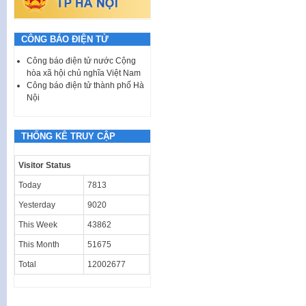
CÔNG BÁO ĐIỆN TỬ
Công báo điện tử nước Cộng
hòa xã hội chủ nghĩa Việt Nam
Công báo điện tử thành phố Hà
Nội
THỐNG KÊ TRUY CẬP
Visitor Status
Today
7813
Yesterday
9020
This Week
43862
This Month
51675
Total
12002677