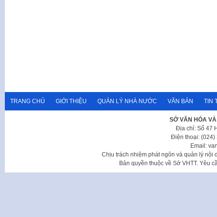
TRANG CHỦ
GIỚI THIỆU
QUẢN LÝ NHÀ NƯỚC
VĂN BẢN
TIN 
SỞ VĂN HÓA VÀ
Địa chỉ: Số 47
Điện thoại: (024
Email: va
Chịu trách nhiệm phát ngôn và quản lý nộ
Bản quyền thuộc về Sở VHTT. Yêu cầu 