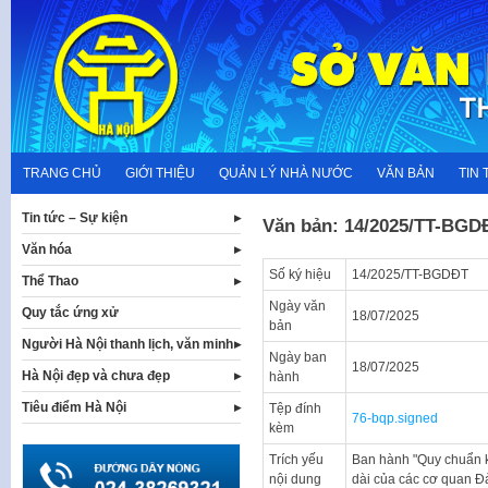
Skip
to
content
TRANG CHỦ
GIỚI THIỆU
QUẢN LÝ NHÀ NƯỚC
VĂN BẢN
TIN 
Tin tức – Sự kiện
Văn bản: 14/2025/TT-BGD
Văn hóa
Số ký hiệu
14/2025/TT-BGDĐT
Thể Thao
Ngày văn
Quy tắc ứng xử
18/07/2025
bản
Người Hà Nội thanh lịch, văn minh
Ngày ban
18/07/2025
Hà Nội đẹp và chưa đẹp
hành
Tiêu điểm Hà Nội
Tệp đính
76-bqp.signed
kèm
Trích yếu
Ban hành "Quy chuẩn kỹ 
nội dung
dài của các cơ quan Đ