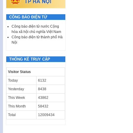
CÔNG BÁO ĐIỆN TỬ
Công báo điện tử nước Cộng
hòa xã hội chủ nghĩa Việt Nam
Công báo điện tử thành phố Hà
Nội
THỐNG KÊ TRUY CẬP
Visitor Status
Today
6132
Yesterday
8438
This Week
43862
This Month
58432
Total
12009434