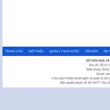
TRANG CHỦ
GIỚI THIỆU
QUẢN LÝ NHÀ NƯỚC
VĂN BẢN
TIN 
SỞ VĂN HÓA VÀ
Địa chỉ: Số 47
Điện thoại: (024
Email: va
Chịu trách nhiệm phát ngôn và quản lý nộ
Bản quyền thuộc về Sở VHTT. Yêu cầu 