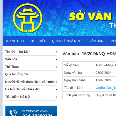
Skip
to
content
TRANG CHỦ
GIỚI THIỆU
QUẢN LÝ NHÀ NƯỚC
VĂN BẢN
TIN 
Tin tức – Sự kiện
Văn bản: 16/2024/NQ-HĐ
Văn hóa
Số ký hiệu
16/2024/NQ-
Thể Thao
Ngày văn bản
02/07/2024
Quy tắc ứng xử
Ngày ban hành
12/07/2024
Người Hà Nội thanh lịch, văn minh
Tệp đính kèm
VanBanGoc_N
Hà Nội đẹp và chưa đẹp
Trích yếu nội dung
Quy định về K
Tiêu điểm Hà Nội