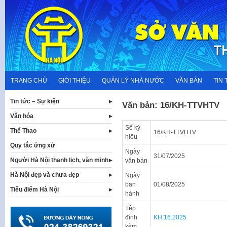
Skip
to
content
TRANG CHỦ
GIỚI THIỆU
QUẢN LÝ NHÀ NƯỚC
VĂN BẢN
TIN 
Tin tức – Sự kiện
Văn bản: 16/KH-TTVHTV
Văn hóa
Số ký
Thể Thao
16/KH-TTVHTV
hiệu
Quy tắc ứng xử
Ngày
31/07/2025
Người Hà Nội thanh lịch, văn minh
văn bản
Hà Nội đẹp và chưa đẹp
Ngày
ban
01/08/2025
Tiêu điểm Hà Nội
hành
Tệp
đính
KH.16.2025
kèm