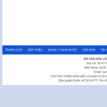
TRANG CHỦ
GIỚI THIỆU
QUẢN LÝ NHÀ NƯỚC
VĂN BẢN
TIN 
SỞ VĂN HÓA VÀ
Địa chỉ: Số 47
Điện thoại: (024
Email: va
Chịu trách nhiệm phát ngôn và quản lý nộ
Bản quyền thuộc về Sở VHTT. Yêu cầu 