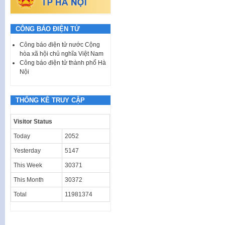
CÔNG BÁO ĐIỆN TỬ
Công báo điện tử nước Cộng
hòa xã hội chủ nghĩa Việt Nam
Công báo điện tử thành phố Hà
Nội
THỐNG KÊ TRUY CẬP
Visitor Status
Today
2052
Yesterday
5147
This Week
30371
This Month
30372
Total
11981374