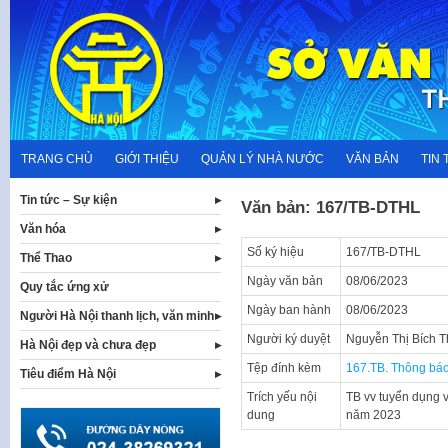
Skip
to
content
TRANG CHỦ
GIỚI THIỆU
QUẢN LÝ NHÀ NƯỚC
VĂN BẢN
TIN 
Tin tức – Sự kiện
Văn bản: 167/TB-DTHL
Văn hóa
Số ký hiệu
167/TB-DTHL
Thể Thao
Ngày văn bản
08/06/2023
Quy tắc ứng xử
Ngày ban hành
08/06/2023
Người Hà Nội thanh lịch, văn minh
Người ký duyệt
Nguyễn Thị Bích 
Hà Nội đẹp và chưa đẹp
Tệp đính kèm
167.TB. Thông báo
Tiêu điểm Hà Nội
Trích yếu nội
TB vv tuyển dụng v
dung
năm 2023