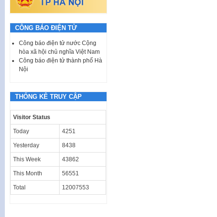
CÔNG BÁO ĐIỆN TỬ
Công báo điện tử nước Cộng
hòa xã hội chủ nghĩa Việt Nam
Công báo điện tử thành phố Hà
Nội
THỐNG KÊ TRUY CẬP
Visitor Status
Today
4251
Yesterday
8438
This Week
43862
This Month
56551
Total
12007553