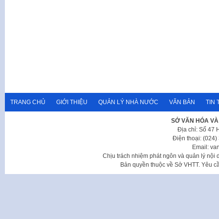
TRANG CHỦ
GIỚI THIỆU
QUẢN LÝ NHÀ NƯỚC
VĂN BẢN
TIN 
SỞ VĂN HÓA VÀ
Địa chỉ: Số 47
Điện thoại: (024
Email: va
Chịu trách nhiệm phát ngôn và quản lý nộ
Bản quyền thuộc về Sở VHTT. Yêu cầu 