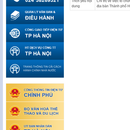
Trích yếu nội
Chỉ thị về việc tổ c
dung
địa bàn Thành phố H