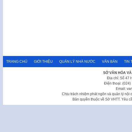
TRANG CHỦ
GIỚI THIỆU
QUẢN LÝ NHÀ NƯỚC
VĂN BẢN
TIN 
SỞ VĂN HÓA VÀ
Địa chỉ: Số 47
Điện thoại: (024
Email: va
Chịu trách nhiệm phát ngôn và quản lý nộ
Bản quyền thuộc về Sở VHTT. Yêu cầu 