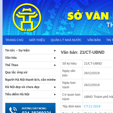
Skip
to
content
TRANG CHỦ
GIỚI THIỆU
QUẢN LÝ NHÀ NƯỚC
VĂN BẢN
TIN 
Tin tức – Sự kiện
Văn bản: 21/CT-UBND
Văn hóa
Số ký hiệu
21/CT-UBND
Thể Thao
Ngày văn
Quy tắc ứng xử
26/12/2019
bản
Người Hà Nội thanh lịch, văn minh
Ngày ban
26/12/2019
Hà Nội đẹp và chưa đẹp
hành
Tiêu điểm Hà Nội
Cơ quan ban
UBND Thành phố Hà
hành
Tệp đính kèm
CT-21-2019