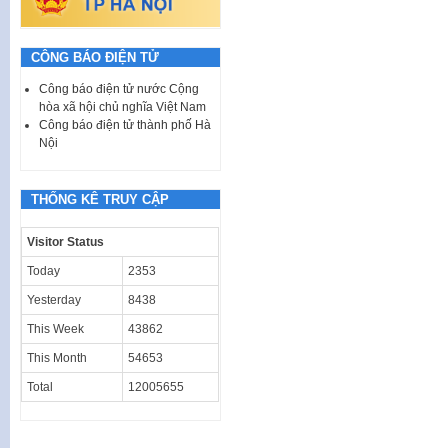
CÔNG BÁO ĐIỆN TỬ
Công báo điện tử nước Cộng
hòa xã hội chủ nghĩa Việt Nam
Công báo điện tử thành phố Hà
Nội
THỐNG KÊ TRUY CẬP
Visitor Status
Today
2353
Yesterday
8438
This Week
43862
This Month
54653
Total
12005655