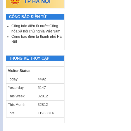
CÔNG BÁO ĐIỆN TỬ
Công báo điện tử nước Cộng
hòa xã hội chủ nghĩa Việt Nam
Công báo điện tử thành phố Hà
Nội
THỐNG KÊ TRUY CẬP
Visitor Status
Today
4492
Yesterday
5147
This Week
32812
This Month
32812
Total
11983814