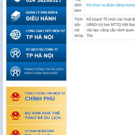
đính
KH phục vụ đoàn dâng hươn
kèm
Trích
Kế hoạch Tổ chức các hoạt 
yếu
UBND-Uỷ ban MTTQ Việt Nam 
nội
cảu tạo, nâng cấp cảnh quan đ
dung
Thọ