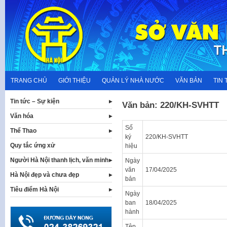
Skip
to
content
TRANG CHỦ
GIỚI THIỆU
QUẢN LÝ NHÀ NƯỚC
VĂN BẢN
TIN 
Tin tức – Sự kiện
Văn bản: 220/KH-SVHTT
Văn hóa
Số
Thể Thao
ký
220/KH-SVHTT
Quy tắc ứng xử
hiệu
Người Hà Nội thanh lịch, văn minh
Ngày
văn
17/04/2025
Hà Nội đẹp và chưa đẹp
bản
Tiêu điểm Hà Nội
Ngày
ban
18/04/2025
hành
Tệp