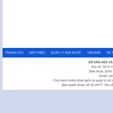
TRANG CHỦ
GIỚI THIỆU
QUẢN LÝ NHÀ NƯỚC
VĂN BẢN
TIN 
SỞ VĂN HÓA VÀ
Địa chỉ: Số 47
Điện thoại: (024
Email: va
Chịu trách nhiệm phát ngôn và quản lý nộ
Bản quyền thuộc về Sở VHTT. Yêu cầu 