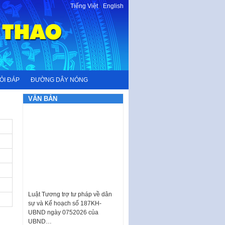
Tiếng Việt
-
English
ỎI ĐÁP
ĐƯỜNG DÂY NÓNG
VĂN BẢN
Luật Tương trợ tư pháp về dân
sự và Kế hoạch số 187KH-
UBND ngày 0752026 của
UBND…