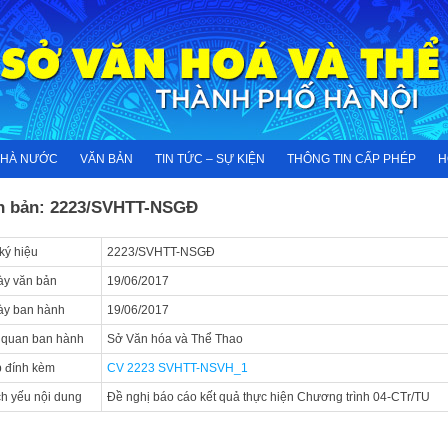
NHÀ NƯỚC
VĂN BẢN
TIN TỨC – SỰ KIỆN
THÔNG TIN CẤP PHÉP
H
n bản: 2223/SVHTT-NSGĐ
ký hiệu
2223/SVHTT-NSGĐ
y văn bản
19/06/2017
ày ban hành
19/06/2017
 quan ban hành
Sở Văn hóa và Thể Thao
 đính kèm
CV 2223 SVHTT-NSVH_1
ch yếu nội dung
Đề nghị báo cáo kết quả thực hiện Chương trình 04-CTr/TU