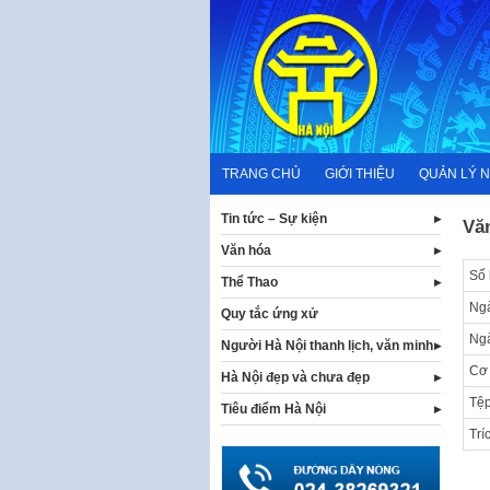
Skip
to
content
TRANG CHỦ
GIỚI THIỆU
QUẢN LÝ 
Tin tức – Sự kiện
Vă
Văn hóa
Số 
Thể Thao
Ngà
Quy tắc ứng xử
Ng
Người Hà Nội thanh lịch, văn minh
Cơ
Hà Nội đẹp và chưa đẹp
Tệp
Tiêu điểm Hà Nội
Trí