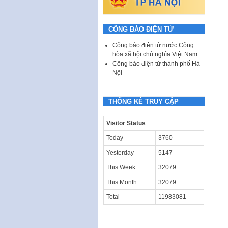
CÔNG BÁO ĐIỆN TỬ
Công báo điện tử nước Cộng
hòa xã hội chủ nghĩa Việt Nam
Công báo điện tử thành phố Hà
Nội
THỐNG KÊ TRUY CẬP
Visitor Status
Today
3760
Yesterday
5147
This Week
32079
This Month
32079
Total
11983081