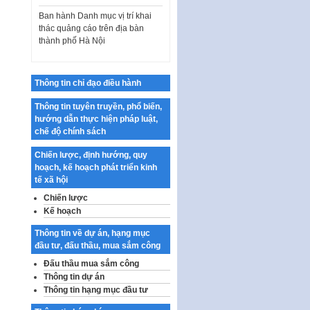
Ban hành Danh mục vị trí khai
thác quảng cáo trên địa bàn
thành phố Hà Nội
Kế hoạch Tổ chức Cuộc thi
chính luận về bảo vệ nền tảng tư
tưởng của Đảng…
Thông tin chỉ đạo điều hành
Công bố công khai dự toán kinh
Thông tin tuyên truyền, phổ biến,
phí xây dựng pháp luật, hoàn
hướng dẫn thực hiện pháp luật,
thiện thể chế, chính…
chế độ chính sách
Quy định về nghiên cứu, ứng
Chiến lược, định hướng, quy
dụng khoa học, công nghệ, đổi
hoạch, kế hoạch phát triển kinh
mới sáng tạo và chuyển…
tế xã hội
Quy định chi tiết và hướng dẫn
Chiến lược
thi hành một số điều của Luật Lý
Kế hoạch
lịch tư…
Thông tin về dự án, hạng mục
Sửa đổi, bổ sung một số nội
đầu tư, đấu thầu, mua sắm công
dung tại Nghị quyết số 30/NQ-
CP ngày 24 tháng 02…
Đấu thầu mua sắm công
Thông tin dự án
Ban hành Chương trình hành
Thông tin hạng mục đầu tư
động của Chính phủ thực hiện
Nghị quyết số 02-NQ/TW ngày