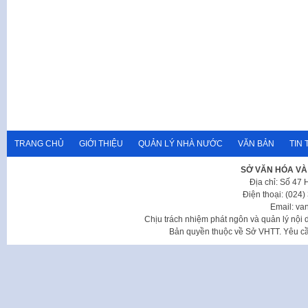
TRANG CHỦ
GIỚI THIỆU
QUẢN LÝ NHÀ NƯỚC
VĂN BẢN
TIN 
SỞ VĂN HÓA VÀ
Địa chỉ: Số 47
Điện thoại: (024
Email: va
Chịu trách nhiệm phát ngôn và quản lý nộ
Bản quyền thuộc về Sở VHTT. Yêu cầu 