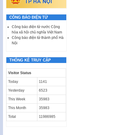
CÔNG BÁO ĐIỆN TỬ
Công báo điện tử nước Cộng
hòa xã hội chủ nghĩa Việt Nam
Công báo điện tử thành phố Hà
Nội
THỐNG KÊ TRUY CẬP
Visitor Status
Today
1141
Yesterday
6523
This Week
35983
This Month
35983
Total
11986985