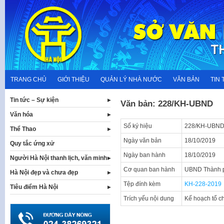
Skip
to
content
TRANG CHỦ
GIỚI THIỆU
QUẢN LÝ NHÀ NƯỚC
VĂN BẢN
TIN 
Tin tức – Sự kiện
Văn bản: 228/KH-UBND
Văn hóa
Số ký hiệu
228/KH-UBN
Thể Thao
Ngày văn bản
18/10/2019
Quy tắc ứng xử
Ngày ban hành
18/10/2019
Người Hà Nội thanh lịch, văn minh
Cơ quan ban hành
UBND Thành p
Hà Nội đẹp và chưa đẹp
Tệp đính kèm
KH-228-2019
Tiêu điểm Hà Nội
Trích yếu nội dung
Kế hoạch tổ c