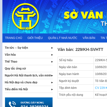
Skip
to
content
TRANG CHỦ
GIỚI THIỆU
QUẢN LÝ NHÀ NƯỚC
VĂN BẢN
TIN 
Tin tức – Sự kiện
Văn bản: 229/KH-SVHTT
Văn hóa
Số ký hiệu
229/KH-
Thể Thao
Ngày văn bản
10/06/20
Quy tắc ứng xử
Ngày ban hành
10/06/20
Người Hà Nội thanh lịch, văn minh
Người ký duyệt
Tô Văn 
Hà Nội đẹp và chưa đẹp
Tệp đính kèm
CV 229 
Tiêu điểm Hà Nội
Trích yếu nội dung
Kế hoạch