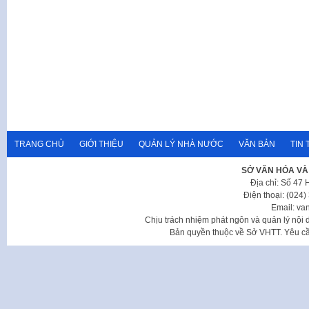
TRANG CHỦ
GIỚI THIỆU
QUẢN LÝ NHÀ NƯỚC
VĂN BẢN
TIN 
SỞ VĂN HÓA VÀ
Địa chỉ: Số 47
Điện thoại: (024
Email: va
Chịu trách nhiệm phát ngôn và quản lý nộ
Bản quyền thuộc về Sở VHTT. Yêu cầu 