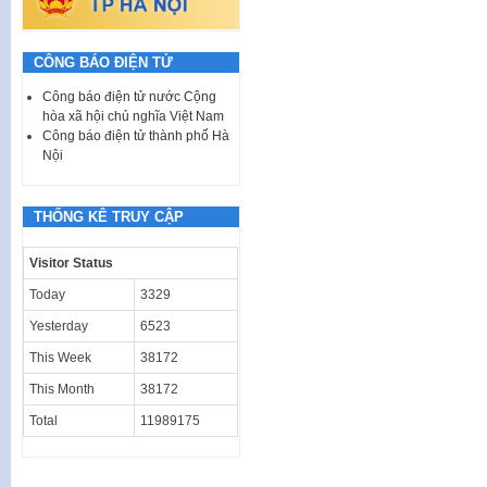
CÔNG BÁO ĐIỆN TỬ
Công báo điện tử nước Cộng
hòa xã hội chủ nghĩa Việt Nam
Công báo điện tử thành phố Hà
Nội
THỐNG KÊ TRUY CẬP
Visitor Status
Today
3329
Yesterday
6523
This Week
38172
This Month
38172
Total
11989175