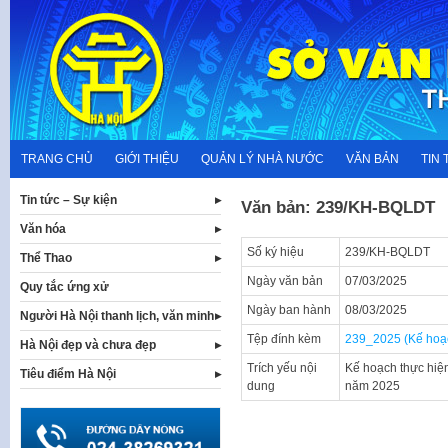
Skip
to
content
TRANG CHỦ
GIỚI THIỆU
QUẢN LÝ NHÀ NƯỚC
VĂN BẢN
TIN 
Tin tức – Sự kiện
Văn bản: 239/KH-BQLDT
Văn hóa
Số ký hiệu
239/KH-BQLDT
Thể Thao
Ngày văn bản
07/03/2025
Quy tắc ứng xử
Ngày ban hành
08/03/2025
Người Hà Nội thanh lịch, văn minh
Tệp đính kèm
239_2025 (Kế hoạc
Hà Nội đẹp và chưa đẹp
Trích yếu nội
Kế hoạch thực hiện
Tiêu điểm Hà Nội
dung
năm 2025