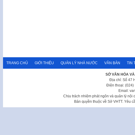
TRANG CHỦ
GIỚI THIỆU
QUẢN LÝ NHÀ NƯỚC
VĂN BẢN
TIN 
SỞ VĂN HÓA VÀ
Địa chỉ: Số 47
Điện thoại: (024
Email: va
Chịu trách nhiệm phát ngôn và quản lý nộ
Bản quyền thuộc về Sở VHTT. Yêu cầu 