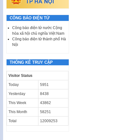
CÔNG BÁO ĐIỆN TỬ
Công báo điện tử nước Cộng
hòa xã hội chủ nghĩa Việt Nam
Công báo điện tử thành phố Hà
Nội
THỐNG KÊ TRUY CẬP
Visitor Status
Today
5951
Yesterday
8438
This Week
43862
This Month
58251
Total
12009253