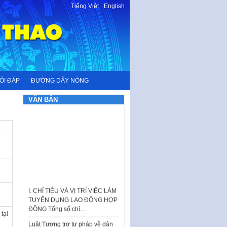
Tiếng Việt
-
English
ỎI ĐÁP
ĐƯỜNG DÂY NÓNG
VĂN BẢN
I. CHỈ TIÊU VÀ VỊ TRÍ VIỆC LÀM
TUYỂN DỤNG LAO ĐỘNG HỢP
ĐỒNG Tổng số chỉ…
tại
Luật Tương trợ tư pháp về dân
sự và Kế hoạch số 187KH-