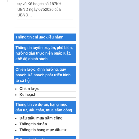
UBND ngày 0752026 của
UBND…
Ban hành Danh mục vị trí khai
thác quảng cáo trên địa bàn
thành phố Hà Nội
Thông tin chỉ đạo điều hành
Kế hoạch Tổ chức Cuộc thi
chính luận về bảo vệ nền tảng tư
Thông tin tuyên truyền, phổ biến,
tưởng của Đảng…
hướng dẫn thực hiện pháp luật,
chế độ chính sách
Công bố công khai dự toán kinh
phí xây dựng pháp luật, hoàn
Chiến lược, định hướng, quy
thiện thể chế, chính…
hoạch, kế hoạch phát triển kinh
tế xã hội
Quy định về nghiên cứu, ứng
dụng khoa học, công nghệ, đổi
Chiến lược
mới sáng tạo và chuyển…
Kế hoạch
Quy định chi tiết và hướng dẫn
Thông tin về dự án, hạng mục
thi hành một số điều của Luật Lý
đầu tư, đấu thầu, mua sắm công
lịch tư…
Đấu thầu mua sắm công
Sửa đổi, bổ sung một số nội
Thông tin dự án
dung tại Nghị quyết số 30/NQ-
Thông tin hạng mục đầu tư
CP ngày 24 tháng 02…