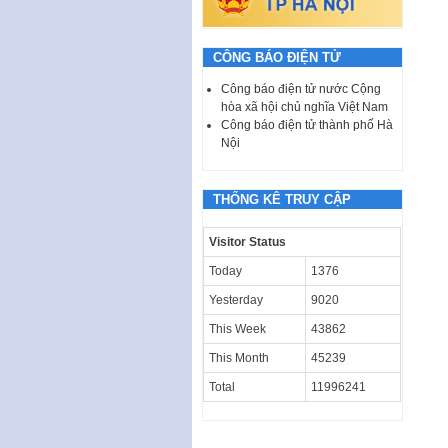
CÔNG BÁO ĐIỆN TỬ
Công báo điện tử nước Cộng
hòa xã hội chủ nghĩa Việt Nam
Công báo điện tử thành phố Hà
Nội
THỐNG KÊ TRUY CẬP
Visitor Status
Today
1376
Yesterday
9020
This Week
43862
This Month
45239
Total
11996241