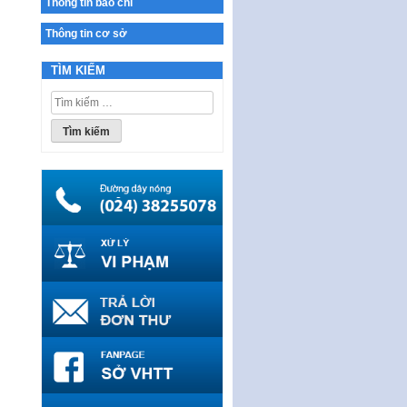
Thông tin báo chí
Ban hành Chương trình hành
động của Chính phủ thực hiện
Thông tin cơ sở
Nghị quyết số 02-NQ/TW ngày
17…
TÌM KIẾM
THÔNG BÁO Tuyển dụng lao
Tìm
động hợp đồng theo Nghị định
kiếm
số 111/2022/NĐ-CP ngày
cho:
30/12/2022 của Chính…
Sửa đổi, bổ sung một số điều
của Thông tư số 320/2016/TT-
BTC của Bộ trưởng Bộ Tài…
Quy định về quản lý website
thương mại điện tử
Nghị quyết quy định điều kiện,
thủ tục tặng, thu hồi danh hiệu
"Công dân danh dự…
Nghị quyết quy định một số
chính sách thúc đẩy nghiên cứu
khoa học, phát triển công…
Nghị quyết công bố Nghị quyết
quy phạm pháp luật của HĐND