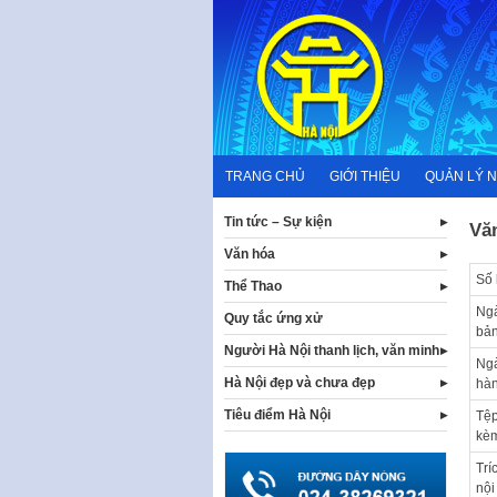
Skip
to
content
TRANG CHỦ
GIỚI THIỆU
QUẢN LÝ 
Tin tức – Sự kiện
Vă
Văn hóa
Số 
Thể Thao
Ng
Quy tắc ứng xử
bả
Người Hà Nội thanh lịch, văn minh
Ng
Hà Nội đẹp và chưa đẹp
hà
Tiêu điểm Hà Nội
Tệp
kè
Trí
nội