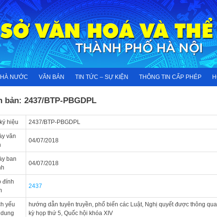
NHÀ NƯỚC
VĂN BẢN
TIN TỨC – SỰ KIỆN
THÔNG TIN CẤP PHÉP
H
n bản: 2437/BTP-PBGDPL
ký hiệu
2437/BTP-PBGDPL
ày văn
04/07/2018
n
ày ban
04/07/2018
nh
 đính
2437
m
ch yếu
hướng dẫn tuyên truyền, phổ biến các Luật, Nghị quyết được thông qua 
 dung
kỳ họp thứ 5, Quốc hội khóa XIV