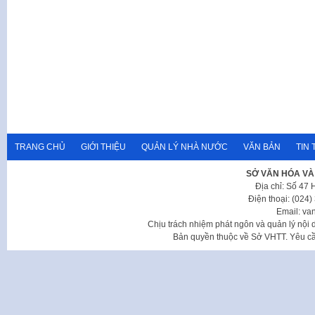
TRANG CHỦ
GIỚI THIỆU
QUẢN LÝ NHÀ NƯỚC
VĂN BẢN
TIN 
SỞ VĂN HÓA VÀ
Địa chỉ: Số 47
Điện thoại: (024
Email: va
Chịu trách nhiệm phát ngôn và quản lý nộ
Bản quyền thuộc về Sở VHTT. Yêu cầu 