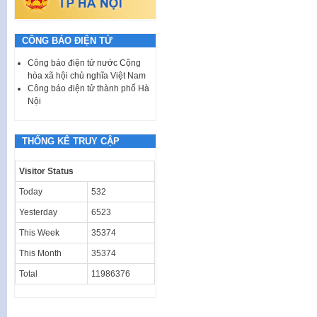
CÔNG BÁO ĐIỆN TỬ
Công báo điện tử nước Cộng
hòa xã hội chủ nghĩa Việt Nam
Công báo điện tử thành phố Hà
Nội
THỐNG KÊ TRUY CẬP
Visitor Status
Today
532
Yesterday
6523
This Week
35374
This Month
35374
Total
11986376