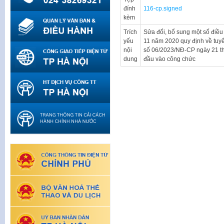
đính
116-cp.signed
kèm
Trích
Sửa đổi, bổ sung một số điề
yếu
11 năm 2020 quy định về tuyể
nội
số 06/2023/NĐ-CP ngày 21 th
dung
đầu vào công chức