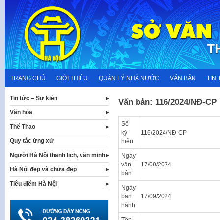
Skip
to
content
TRANG CHỦ
GIỚI THIỆU
QUẢN LÝ NHÀ NƯỚC
VĂN BẢN
TIN 
Tin tức – Sự kiện
Văn bản: 116/2024/NĐ-CP
Văn hóa
Số
Thể Thao
ký
116/2024/NĐ-CP
Quy tắc ứng xử
hiệu
Người Hà Nội thanh lịch, văn minh
Ngày
văn
17/09/2024
Hà Nội đẹp và chưa đẹp
bản
Tiêu điểm Hà Nội
Ngày
ban
17/09/2024
hành
Tệp