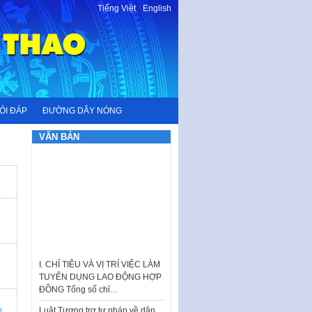
Tiếng Việt
-
English
ỎI ĐÁP
ĐƯỜNG DÂY NÓNG
VĂN BẢN
I. CHỈ TIÊU VÀ VỊ TRÍ VIỆC LÀM
TUYỂN DỤNG LAO ĐỘNG HỢP
ĐỒNG Tổng số chỉ…
Luật Tương trợ tư pháp về dân
)