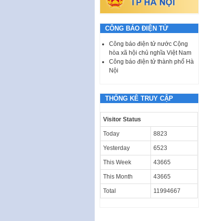
CÔNG BÁO ĐIỆN TỬ
Công báo điện tử nước Cộng
hòa xã hội chủ nghĩa Việt Nam
Công báo điện tử thành phố Hà
Nội
THỐNG KÊ TRUY CẬP
Visitor Status
Today
8823
Yesterday
6523
This Week
43665
This Month
43665
Total
11994667