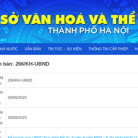
NHÀ NƯỚC
VĂN BẢN
TIN TỨC – SỰ KIỆN
THÔNG TIN CẤP PHÉP
H
n bản: 266/KH-UBND
ký
266/KH-UBND
u
ày
n
29/09/2025
n
ày
n
30/09/2025
nh
p
h
Kế hoạch của UBND thực hiện Đề án Tuyên truyền PBPLLĐ (ký phát hành) (1