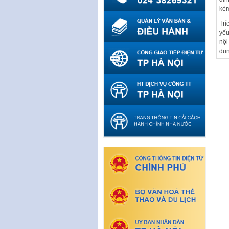
kè
Trí
yế
nội
du