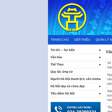
Skip
to
content
TRANG CHỦ
GIỚI THIỆU
QUẢN LÝ 
Tin tức – Sự kiện
Vă
Văn hóa
Số 
Thể Thao
hiệ
Quy tắc ứng xử
Ng
Người Hà Nội thanh lịch, văn minh
vă
bả
Hà Nội đẹp và chưa đẹp
Ng
Tiêu điểm Hà Nội
ba
hà
Tệ
đín