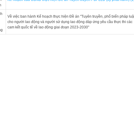
m
ch
Về việc ban hành Kế hoạch thực hiện Đề án "Tuyên truyền, phổ biến pháp luậ
u
cho người lao động và người sử dụng lao động đáp ứng yêu cầu thực thi các
cam kết quốc tế về lao động giai đoạn 2023-2030"
ng