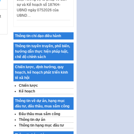
sự và Kế hoạch số 187KH-
UBND ngày 0752026 của
UBND…
t
Ban hành Danh mục vị trí khai
thác quảng cáo trên địa bàn
thành phố Hà Nội
Thông tin chỉ đạo điều hành
Kế hoạch Tổ chức Cuộc thi
chính luận về bảo vệ nền tảng tư
Thông tin tuyên truyền, phổ biến,
tưởng của Đảng…
hướng dẫn thực hiện pháp luật,
chế độ chính sách
Công bố công khai dự toán kinh
phí xây dựng pháp luật, hoàn
Chiến lược, định hướng, quy
thiện thể chế, chính…
hoạch, kế hoạch phát triển kinh
tế xã hội
Quy định về nghiên cứu, ứng
dụng khoa học, công nghệ, đổi
Chiến lược
mới sáng tạo và chuyển…
Kế hoạch
Quy định chi tiết và hướng dẫn
Thông tin về dự án, hạng mục
thi hành một số điều của Luật Lý
đầu tư, đấu thầu, mua sắm công
lịch tư…
Đấu thầu mua sắm công
Sửa đổi, bổ sung một số nội
Thông tin dự án
dung tại Nghị quyết số 30/NQ-
Thông tin hạng mục đầu tư
CP ngày 24 tháng 02…